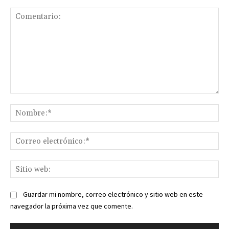
Comentario:
No
Co
ele
Sit
we
Guardar mi nombre, correo electrónico y sitio web en este
navegador la próxima vez que comente.