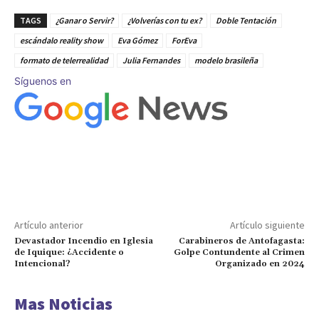
TAGS
¿Ganar o Servir?
¿Volverías con tu ex?
Doble Tentación
escándalo reality show
Eva Gómez
ForEva
formato de telerrealidad
Julia Fernandes
modelo brasileña
Síguenos en
Artículo anterior
Artículo siguiente
Devastador Incendio en Iglesia
Carabineros de Antofagasta:
de Iquique: ¿Accidente o
Golpe Contundente al Crimen
Intencional?
Organizado en 2024
Mas Noticias