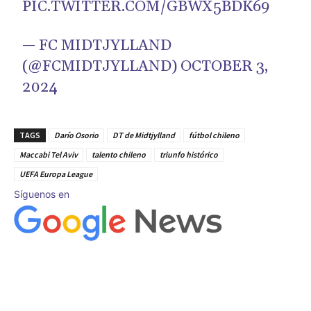
PIC.TWITTER.COM/GBWX5BDK69
— FC MIDTJYLLAND
(@FCMIDTJYLLAND)
OCTOBER 3,
2024
TAGS
Darío Osorio
DT de Midtjylland
fútbol chileno
Maccabi Tel Aviv
talento chileno
triunfo histórico
UEFA Europa League
Síguenos en