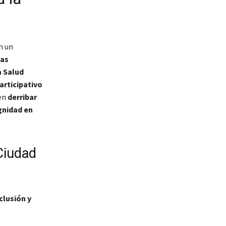
n un
las
a Salud
articipativo
 en
derribar
gnidad en
Ciudad
clusión y