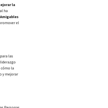
ejorar la
al ha
s Amigables
 promover el
para las
u liderazgo
 cómo la
o y mejorar
las Personas