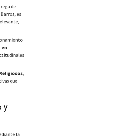
trega de
o Barros,
es
elevante,
cionamiento
 en
ctitudinales
Religiosos
,
tivas que
 y
diante la