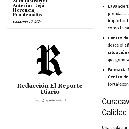
Administración
Anterior Dejó
Lavanderí
Herencia
prendas a 
Problemática
importante
septiembre 7, 2024
como lavar,
Centro de
desde el a
situación
que genera
Farmacia 
Centro de
fortalecen
Redacción El Reporte
Diario
Curacav
https://reportediario.cl
Calidad
Una ciudad am