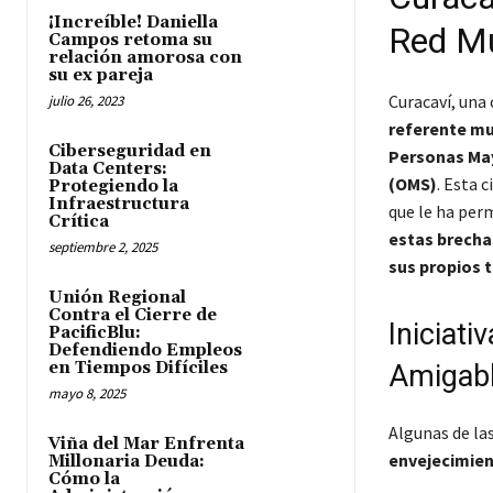
¡Increíble! Daniella
Red Mu
Campos retoma su
relación amorosa con
su ex pareja
Curacaví, una 
julio 26, 2023
referente mu
Ciberseguridad en
Personas Ma
Data Centers:
(OMS)
. Esta 
Protegiendo la
Infraestructura
que le ha perm
Crítica
estas brecha
septiembre 2, 2025
sus propios t
Unión Regional
Contra el Cierre de
Iniciat
PacificBlu:
Defendiendo Empleos
en Tiempos Difíciles
Amigab
mayo 8, 2025
Algunas de la
Viña del Mar Enfrenta
envejecimien
Millonaria Deuda:
Cómo la