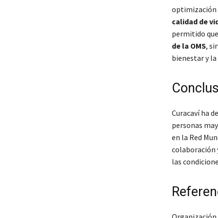
optimización d
calidad de v
permitido que
de la OMS
, s
bienestar y la
Conclus
Curacaví ha d
personas may
en la Red Mun
colaboración 
las condicione
Referen
Organización 