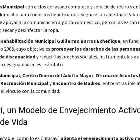
a Municipal
con ciclos de lavado completo y servicio de retiro y en
domicilio para todos los beneficiarios. Según el alcalde Juan Pabl
 apoyar a la comunidad en algo tan doméstico, pero a la vez tan r
 secar y desinfectar la ropa
.
 Rehabilitación Municipal Guillermo Barros Echeñique
, en fun
ño 2005, cuyo objetivo es
promover los derechos de las personas
 de discapacidad
y reducir las brechas sociales, instrumentales y a
n desigualdad en este ámbito.
Municipal
,
Centro Diurno del Adulto Mayor
,
Oficina de Asuntos 
 Recreación Municipal
y
Encuentro de Madres
, entre otras inicia
 el vínculo con la comunidad.
í, un Modelo de Envejecimiento Activo
 de Vida
igable, como lo es Curacaví,
alienta el envejecimiento activo
me