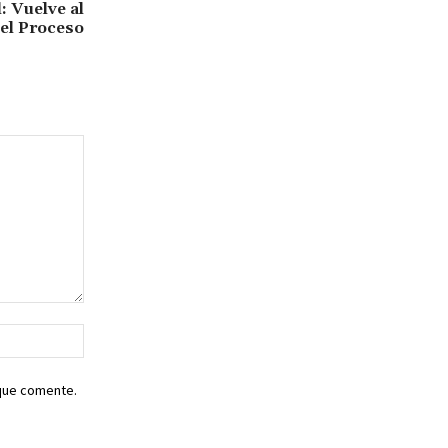
: Vuelve al
 el Proceso
Sitio
web:
 que comente.