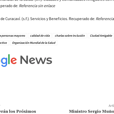
uperado de:
Referencia sin enlace
de Curacaví. (s.f.). Servicios y Beneficios. Recuperado de:
Referencia
a personas mayores
calidad de vida
charlas sobre inclusión
Ciudad Amigable
ctivo
Organización Mundial de la Salud
r
Art
erán los Próximos
Ministro Sergio Muño