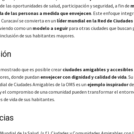
e las oportunidades de salud, participación y seguridad, a fin de
m
ida de las personas a medida que envejecen
. Este enfoque integr
 Curacaví se convierta en un
líder mundial en la Red de Ciudade
irviendo como un
modelo a seguir
para otras ciudades que buscan
 inclusión de sus habitantes mayores.
ión
emostrado que es posible crear
ciudades amigables y accesibles
ores, donde puedan
envejecer con dignidad y calidad de vida
. S
dial de Ciudades Amigables de la OMS es un
ejemplo inspirador
de
y el compromiso de una comunidad pueden transformar el entorn
s de vida de sus habitantes.
cias
Mundial de la Salud. (s.f.). Ciudades y Comunidades Amigables con 