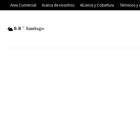
Area Comercial
Acerca de nosotros
Alcance y Cobertura
Términos y 
8.8
C
Santiago