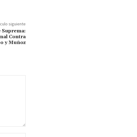
ículo siguiente
e Suprema:
nal Contra
co y Muñoz
Sitio