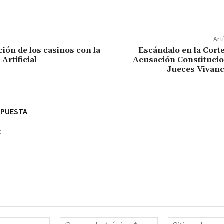
r
Art
ción de los casinos con la
Escándalo en la Cort
 Artificial
Acusación Constitucio
Jueces Vivan
SPUESTA
Nombre:*
Correo