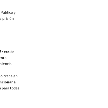
 Público y
e prisión
género
de
enta
olencia.
to trabajen
ancionar a
a para todas