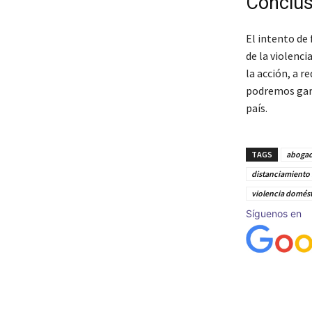
Conclus
El intento de 
de la violenc
la acción, a r
podremos gara
país.
TAGS
abogad
distanciamiento 
violencia domést
Síguenos en