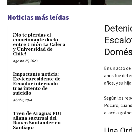
Noticias más leídas
Deteni
¡No te pierdas el
Escalof
emocionante duelo
entre Unión La Calera
Domést
y Universidad de
Chile!
agosto 25, 2023
En un acto de
Impactante noticia:
años fue dete
Exvicepresidente de
años, y su hij
Ecuador internado
tras intento de
suicidio
Según los repo
abril 8, 2024
Pocuro, cuand
atacó a golpes
Tren de Aragua: PDI
allana sucursal del
Banco Santander en
Santiago
Una Ord