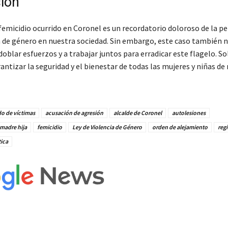
ión
femicidio ocurrido en Coronel es un recordatorio doloroso de la pe
ia de género en nuestra sociedad. Sin embargo, este caso también 
edoblar esfuerzos y a trabajar juntos para erradicar este flagelo. So
ntizar la seguridad y el bienestar de todas las mujeres y niñas de
o de víctimas
acusación de agresión
alcalde de Coronel
autolesiones
madre hija
femicidio
Ley de Violencia de Género
orden de alejamiento
reg
ica