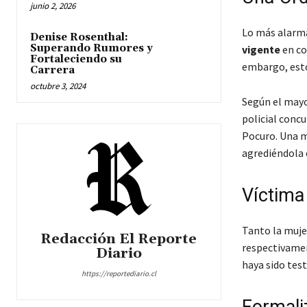
junio 2, 2026
Lo más alarma
Denise Rosenthal:
Superando Rumores y
vigente
en co
Fortaleciendo su
embargo, esto
Carrera
octubre 3, 2024
Según el mayo
policial concu
Pocuro. Una m
agrediéndola 
Víctima
Tanto la muje
Redacción El Reporte
respectivamen
Diario
haya sido test
https://reportediario.cl