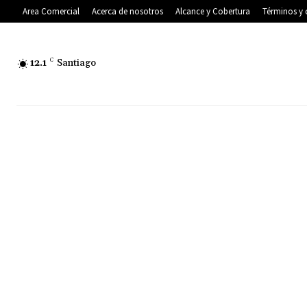
Area Comercial
Acerca de nosotros
Alcance y Cobertura
Términos y 
12.1
C
Santiago