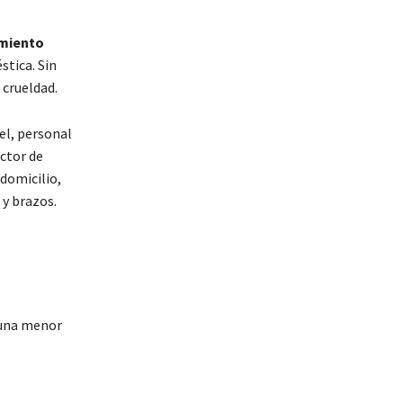
amiento
stica. Sin
 crueldad.
el,
personal
ector de
domicilio,
 y brazos
.
 una menor