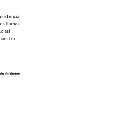
rsistencia
nos llama a
lo así
 nuestro
ión del Biobío