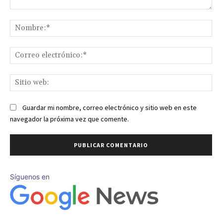
Comentario:
No
Co
ele
Sit
we
Guardar mi nombre, correo electrónico y sitio web en este
navegador la próxima vez que comente.
Síguenos en