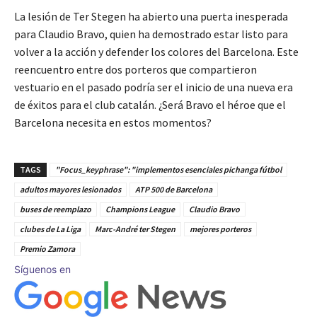
La lesión de Ter Stegen ha abierto una puerta inesperada
para Claudio Bravo, quien ha demostrado estar listo para
volver a la acción y defender los colores del Barcelona. Este
reencuentro entre dos porteros que compartieron
vestuario en el pasado podría ser el inicio de una nueva era
de éxitos para el club catalán. ¿Será Bravo el héroe que el
Barcelona necesita en estos momentos?
TAGS
"Focus_keyphrase": "implementos esenciales pichanga fútbol
adultos mayores lesionados
ATP 500 de Barcelona
buses de reemplazo
Champions League
Claudio Bravo
clubes de La Liga
Marc-André ter Stegen
mejores porteros
Premio Zamora
Síguenos en