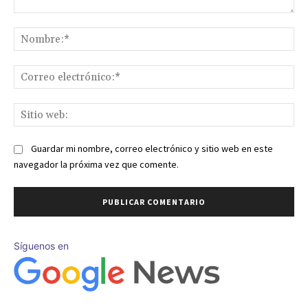
Comentario:
No
Co
ele
Sit
we
Guardar mi nombre, correo electrónico y sitio web en este
navegador la próxima vez que comente.
Síguenos en