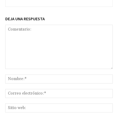
DEJA UNA RESPUESTA
Comentario:
No
Co
ele
Sit
we