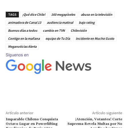
TAGS
¡Qué dice Chile!
160 megapíxeles
abuso en la televisión
animadora de Canal 13
audiencia matinal
bajo rating
Buenos días a todos
cambio en TVN
Chilevisión
Contigo en la mañana
equipo de Tu Día
incidente en Mucho Gusto
Meganoticias Alerta
Síguenos en
Artículo anterior
Artículo siguiente
Imparable Chileno Conquista
¡Atención, Votantes! Corte
Octavo Lugar en Powerlifting
Suprema Revela Multas por No