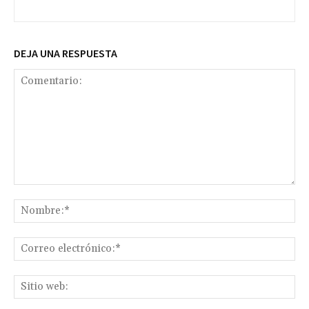
DEJA UNA RESPUESTA
Comentario:
No
Co
ele
Sit
we