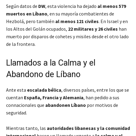
Según datos de
DW
, esta violencia ha dejado
al menos 579
muertos en Líbano
, en su mayoría combatientes de
Hezbolá, pero también
al menos 121 civiles
. En Israel y en
los Altos del Golán ocupados,
22 militares y 26 civiles
han
muerto por disparos de cohetes y misiles desde el otro lado
de la frontera.
Llamados a la Calma y el
Abandono de Líbano
Ante esta
escalada bélica
, diversos países, entre los que se
cuentan
España, Francia y Alemania
, han pedido a sus
connacionales que
abandonen Líbano
por motivos de
seguridad.
Mientras tanto, las
autoridades libanesas y la comunidad
internacional
hacen un llamado urgente a
la calma y el