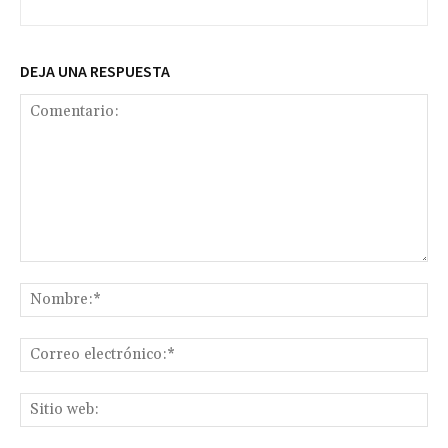
DEJA UNA RESPUESTA
Comentario:
No
Co
ele
Sit
we