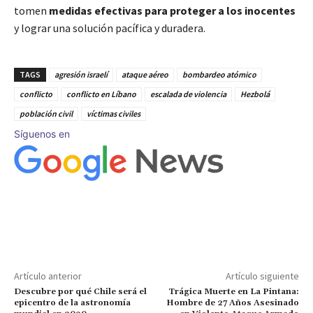
tomen
medidas efectivas para proteger a los inocentes
y lograr una solución pacífica y duradera.
TAGS
agresión israelí
ataque aéreo
bombardeo atómico
conflicto
conflicto en Líbano
escalada de violencia
Hezbolá
población civil
víctimas civiles
Síguenos en
Artículo anterior
Artículo siguiente
Descubre por qué Chile será el
Trágica Muerte en La Pintana:
epicentro de la astronomía
Hombre de 27 Años Asesinado