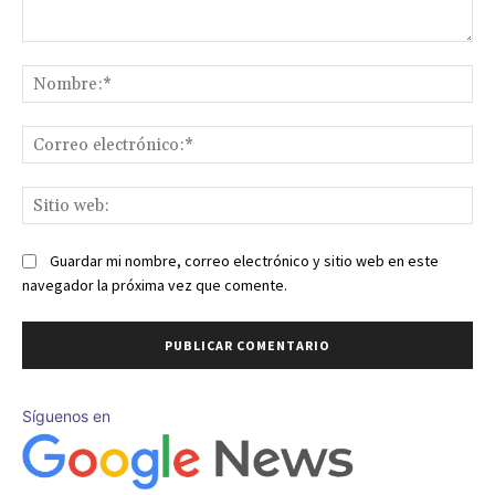
Comentario:
No
Co
ele
Sit
we
Guardar mi nombre, correo electrónico y sitio web en este
navegador la próxima vez que comente.
Síguenos en