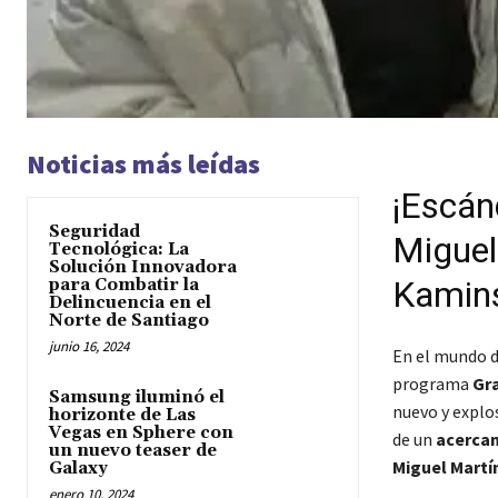
Noticias más leídas
¡Escán
Seguridad
Miguel
Tecnológica: La
Solución Innovadora
Kamins
para Combatir la
Delincuencia en el
Norte de Santiago
junio 16, 2024
En el mundo de
programa
Gr
Samsung iluminó el
nuevo y explos
horizonte de Las
Vegas en Sphere con
de un
acercam
un nuevo teaser de
Miguel Martí
Galaxy
enero 10, 2024