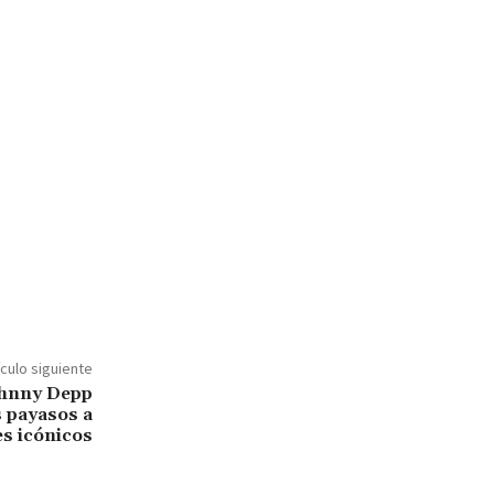
ículo siguiente
hnny Depp
s payasos a
es icónicos