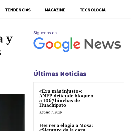
TENDENCIAS
MAGAZINE
TECNOLOGIA
Síguenos en
 y
s
Últimas Noticias
«Era más injusto»:
ANFP defiende bloqueo
a 1067 hinchas de
Huachipato
agosto 7, 2026
Herrera elogia a Mosa:
«Siempre da la cara