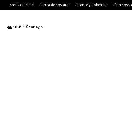
Area Comercial
Acerca de nosotros
Alcance y Cobertura
Términos y 
10.6
C
Santiago