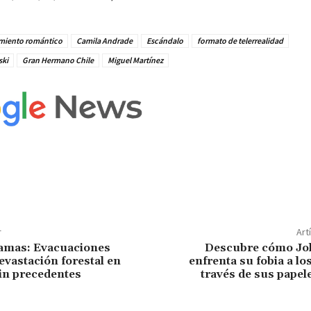
miento romántico
Camila Andrade
Escándalo
formato de telerrealidad
ski
Gran Hermano Chile
Miguel Martínez
r
Art
lamas: Evacuaciones
Descubre cómo Jo
evastación forestal en
enfrenta su fobia a lo
sin precedentes
través de sus papel