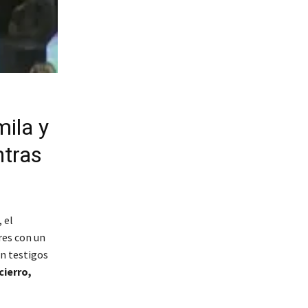
ila y
ntras
 el
res con un
án testigos
ierro,