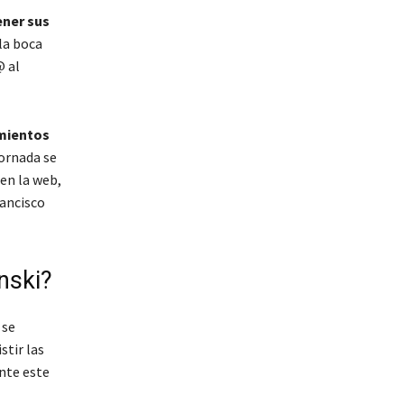
ener sus
la boca
@ al
mientos
jornada se
en la web,
rancisco
nski?
 se
stir las
nte este