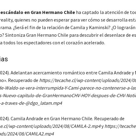
e
escándalo en Gran Hermano Chile
ha captado la atención de to
reality, quienes no pueden esperar para ver cómo se desarrolla est
ama. ¿Será el fin de la relación de Camila y Kaminski? ¿O lograrán
o? Sintoniza Gran Hermano Chile para descubrir el desenlace de es
 a todos los espectadores con el corazón acelerado.
ias
(2024). Adelantan acercamiento romántico entre Camila Andrade y 
o». Recuperado de
https://tecache.cl/wp-content/uploads/2024/0
de-Waldo-se-vera-interrumpida-Y-Cami-parece-no-contenerse-a-las
s-Nuevo-capitulo-de-GranHermanoCHV-HOY-despues-de-CHV-Notici
-7-a-traves-de-@dgo_latam.mp4
(2024). Camila Andrade en Gran Hermano Chile. Recuperado de
che.cl/wp-content/uploads/2024/08/CAMILA-2.mp4
y
https://tecache
ads/2024/08/CAMILA2.mp4