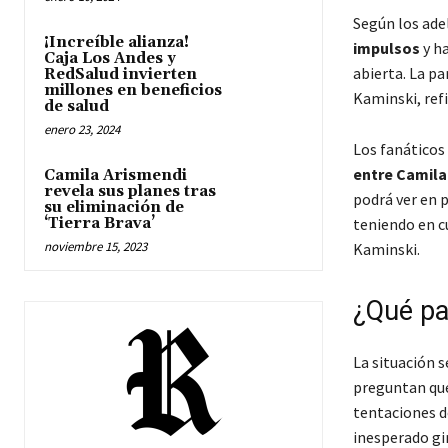
Según los ade
¡Increíble alianza!
impulsos
y h
Caja Los Andes y
abierta. La pa
RedSalud invierten
millones en beneficios
Kaminski
, re
de salud
enero 23, 2024
Los fanáticos
entre Camila
Camila Arismendi
revela sus planes tras
podrá ver en 
su eliminación de
‘Tierra Brava’
teniendo en c
noviembre 15, 2023
Kaminski.
¿Qué pa
La situación 
preguntan qué 
tentaciones d
inesperado gi