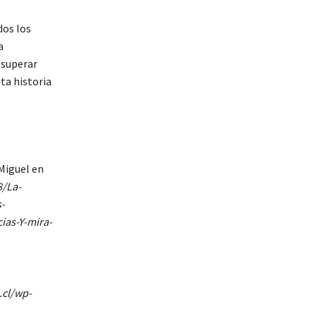
dos los
a
 superar
ta historia
Miguel en
8/La-
-
as-Y-mira-
.cl/wp-