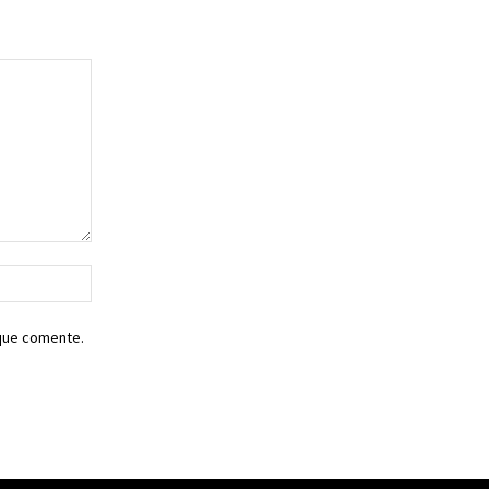
Sitio
web:
 que comente.