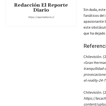
Redacción El Reporte
Diario
Sin duda, est
fanáticos del 
https://reportediario.cl
apasionante tr
este obstácul
que ha dejado
Referenc
Chilevisión. 
«Gran Herman
tranquilidad-
provocacione
el-reality-24
Chilevisión. 
https://teca
content/uplo