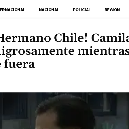
TERNACIONAL
NACIONAL
POLICIAL
REGION
Hermano Chile! Camila
eligrosamente mientra
 fuera
Cuota