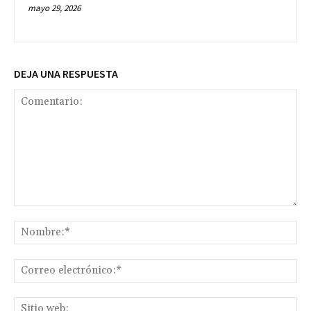
mayo 29, 2026
DEJA UNA RESPUESTA
Comentario:
No
Co
ele
Sit