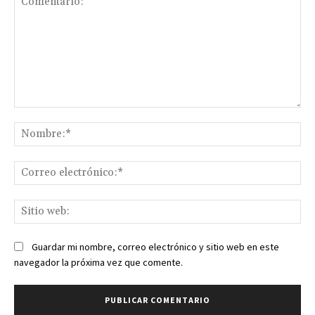
Comentario:
No
Co
ele
Sit
we
Guardar mi nombre, correo electrónico y sitio web en este
navegador la próxima vez que comente.