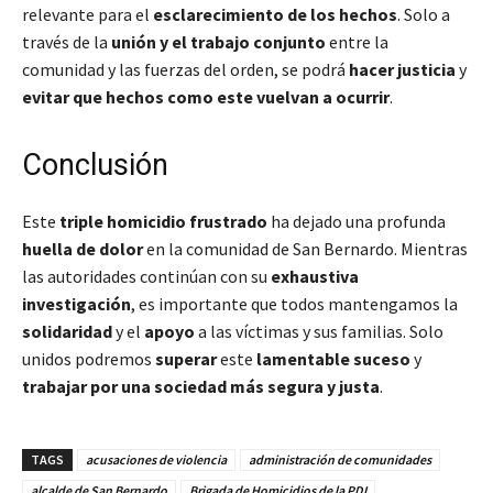
relevante para el
esclarecimiento de los hechos
. Solo a
través de la
unión y el trabajo conjunto
entre la
comunidad y las fuerzas del orden, se podrá
hacer justicia
y
evitar que hechos como este vuelvan a ocurrir
.
Conclusión
Este
triple homicidio frustrado
ha dejado una profunda
huella de dolor
en la comunidad de San Bernardo. Mientras
las autoridades continúan con su
exhaustiva
investigación
, es importante que todos mantengamos la
solidaridad
y el
apoyo
a las víctimas y sus familias. Solo
unidos podremos
superar
este
lamentable suceso
y
trabajar por una sociedad más segura y justa
.
TAGS
acusaciones de violencia
administración de comunidades
alcalde de San Bernardo
Brigada de Homicidios de la PDI