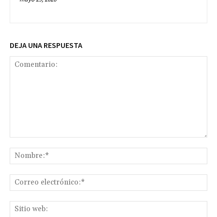
DEJA UNA RESPUESTA
Comentario:
No
Co
ele
Sit
we