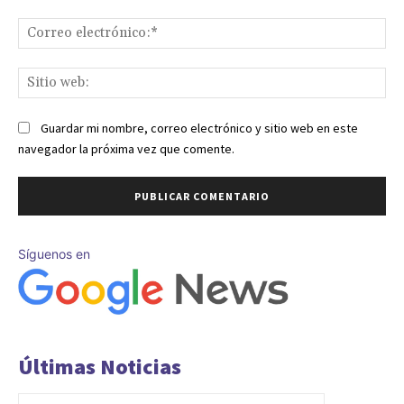
Co
ele
Sit
we
Guardar mi nombre, correo electrónico y sitio web en este
navegador la próxima vez que comente.
Síguenos en
Últimas Noticias