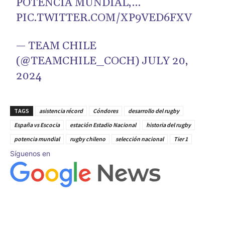
POTENCIA MUNDIAL,…
PIC.TWITTER.COM/XP9VED6FXV
— TEAM CHILE
(@TEAMCHILE_COCH)
JULY 20,
2024
TAGS
asistencia récord
Cóndores
desarrollo del rugby
España vs Escocia
estación Estadio Nacional
historia del rugby
potencia mundial
rugby chileno
selección nacional
Tier 1
Síguenos en