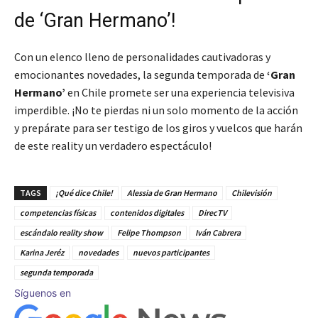
de ‘Gran Hermano’!
Con un elenco lleno de personalidades cautivadoras y
emocionantes novedades, la segunda temporada de
‘Gran
Hermano’
en Chile promete ser una experiencia televisiva
imperdible. ¡No te pierdas ni un solo momento de la acción
y prepárate para ser testigo de los giros y vuelcos que harán
de este reality un verdadero espectáculo!
TAGS
¡Qué dice Chile!
Alessia de Gran Hermano
Chilevisión
competencias físicas
contenidos digitales
DirecTV
escándalo reality show
Felipe Thompson
Iván Cabrera
Karina Jeréz
novedades
nuevos participantes
segunda temporada
Síguenos en