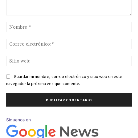
Comentario:
No
Co
ele
Sit
we
Guardar mi nombre, correo electrónico y sitio web en este
navegador la próxima vez que comente.
Síguenos en