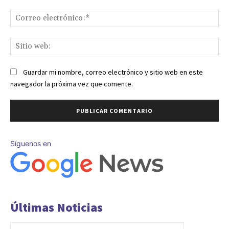
Co
ele
Sit
we
Guardar mi nombre, correo electrónico y sitio web en este
navegador la próxima vez que comente.
Síguenos en
Últimas Noticias