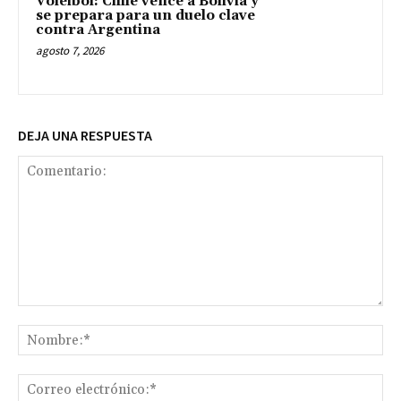
Vóleibol: Chile vence a Bolivia y
se prepara para un duelo clave
contra Argentina
agosto 7, 2026
DEJA UNA RESPUESTA
Comentario:
No
Co