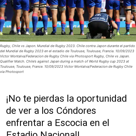
Rugby, Chile vs Japon. Mundial de Rugby 2023. Chile contra Japon durante el partido
del Mundial de Rugby 2023 en el estadio de Toulouse, Toulouse, Francia. 10/09/2023
Victor Montalva/Federacion de Rugby Chile via Photosport Rugby, Chile vs Japan.
Qualifier Match. Chile’s against Japan during a match of World Rugby cup 2023 at
Toulouse, Toulouse, France. 10/09/2023 Victor Montalva/Federacion de Rugby Chile
via Photosport
¡No te pierdas la oportunidad
de ver a los Cóndores
enfrentar a Escocia en el
Estadio Nacional!