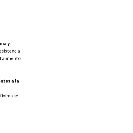
ona y
resistencia
 el aumento
ntes a la
efixima se