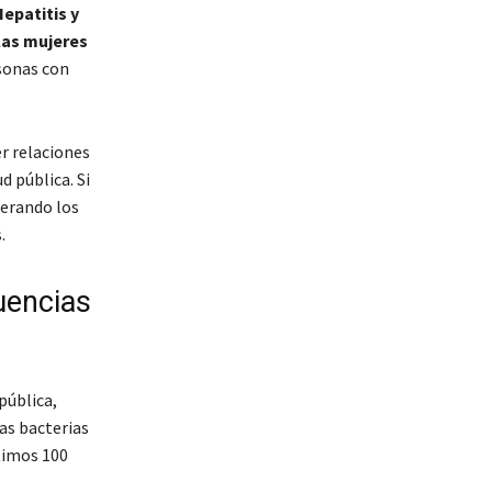
epatitis y
 las mujeres
sonas con
r relaciones
 pública. Si
derando los
.
uencias
pública,
las bacterias
timos 100