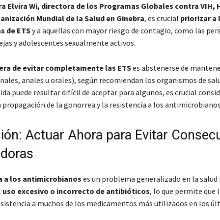
a Elvira Wi, directora de los Programas Globales contra VIH, H
ganización Mundial de la Salud en Ginebra
, es crucial
priorizar a
as de ETS
y a aquellas con mayor riesgo de contagio, como las per
ejas y adolescentes sexualmente activos.
era de evitar completamente las ETS
es
abstenerse de mantene
nales, anales u orales)
, según recomiendan los organismos de salud
da puede resultar difícil de aceptar para algunos, es crucial consi
 propagación de la gonorrea y la resistencia a los antimicrobianos
ión: Actuar Ahora para Evitar Consec
doras
a a los antimicrobianos
es un problema generalizado en la salud 
l
uso excesivo o incorrecto de antibióticos
, lo que permite que 
esistencia a muchos de los medicamentos más utilizados en los úl