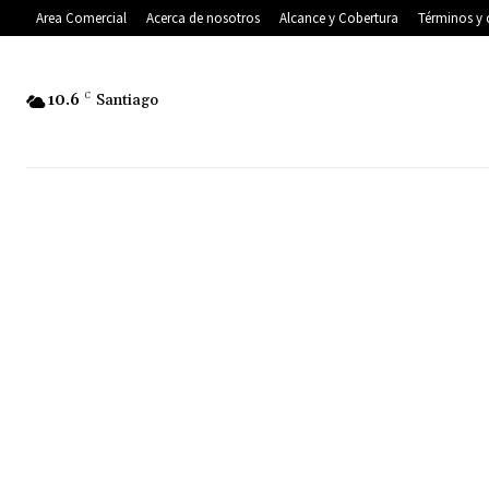
Area Comercial
Acerca de nosotros
Alcance y Cobertura
Términos y 
10.6
C
Santiago