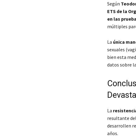
Según
Teodor
ETS de la Or
en las prueb
múltiples par
La
única man
sexuales (vagi
bien esta medi
datos sobre la
Conclus
Devasta
La
resistenci
resultante de
desarrollen r
años.