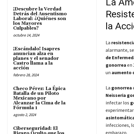
La Ame
¡Descubre la Verdad
Resist
Detrás del Ausentismo
Laboral: ¿Quiénes son
la Acc
los Mayores
Culpables?
octubre 14, 2024
La
resistenci
¡Escándalo! Isapres
alarmante, se
anuncian alza en
de Enfermed
planes y el senador
Castro llama a la
gonorrea
en 
acción
un
aumento 
febrero 28, 2024
La
gonorrea
Checo Pérez: La Épica
Batalla de un Piloto
Neisseria g
Mexicano por
infectar los
g
Alcanzar la Cima de la
Fórmula 1
experimenta
agosto 2, 2024
asintomática
infecciones, 
Ciberseguridad: El
embarazo.
Riesgo Oculto que los