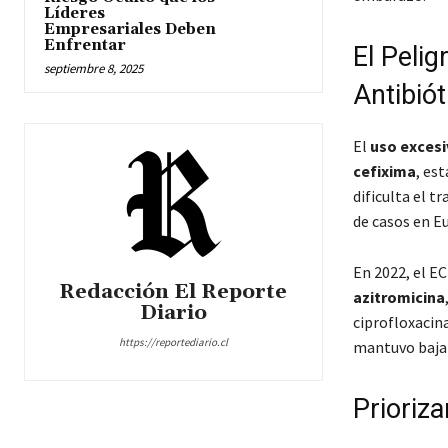
Líderes
Empresariales Deben
Enfrentar
El Peli
septiembre 8, 2025
Antibiót
El
uso excesi
cefixima
, es
dificulta el 
de casos en Eu
En 2022, el E
Redacción El Reporte
azitromicina
Diario
ciprofloxacina
https://reportediario.cl
mantuvo baja 
Prioriza