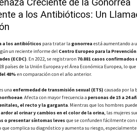
naza Creciente de la Gonorrea
ente a los Antibióticos: Un Llama
ión
a a los antibióticos
para tratar la
gonorrea
está aumentando a u
gún un reciente informe del
Centro Europeo para la Prevención
ades (ECDC)
. En 2022, se registraron
70.881 casos confirmados 
28 países de la Unión Europea y el Área Económica Europea, lo que
del 48%
en comparación con el año anterior.
es una
enfermedad de transmisión sexual (ETS)
causada por la 
onorrhoeae
. Afecta con mayor frecuencia a
personas de 15 a 24 a
enitales, el recto y la garganta
. Mientras que los hombres pued
r
ardor al orinar y cambios en el color de la orina
, las mujeres su
s o presentar síntomas leves
que se confunden fácilmente con 
lo que complica su diagnóstico y aumenta su riesgo, especialmente