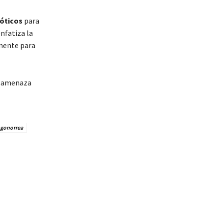
ióticos
para
nfatiza la
lmente para
a amenaza
gonorrea