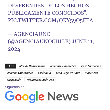
DESPRENDEN DE LOS HECHOS
PÚBLICAMENTE CONOCIDOS”.-
PIC.TWITTER.COM/QKY59O5FEA
— AGENCIAUNO
(@AGENCIAUNOCHILE)
JUNE 11,
2024
TAGS
alcalde Daniel Jadue
amenaza cibernética
Caso Farmacias
derechos masónicos
Escándalo
Gran Logia de Chile
masonería
suspensión
Tribunales Masónicos
Síguenos en