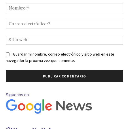
No
Co
ele
Sit
we
Guardar mi nombre, correo electrónico y sitio web en este
navegador la próxima vez que comente.
Síguenos en