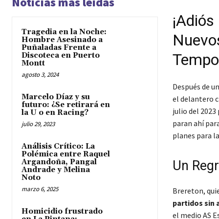
Noticias más leídas
¡Adiós 
Tragedia en la Noche:
Nuevos
Hombre Asesinado a
Puñaladas Frente a
Tempo
Discoteca en Puerto
Montt
agosto 3, 2024
Después de u
Marcelo Díaz y su
el delantero 
futuro: ¿Se retirará en
julio del 202
la U o en Racing?
paran ahí para
julio 29, 2023
planes para l
Análisis Crítico: La
Polémica entre Raquel
Argandoña, Pangal
Un Regr
Andrade y Melina
Noto
marzo 6, 2025
Brereton, qui
partidos sin 
Homicidio frustrado
el medio
AS E