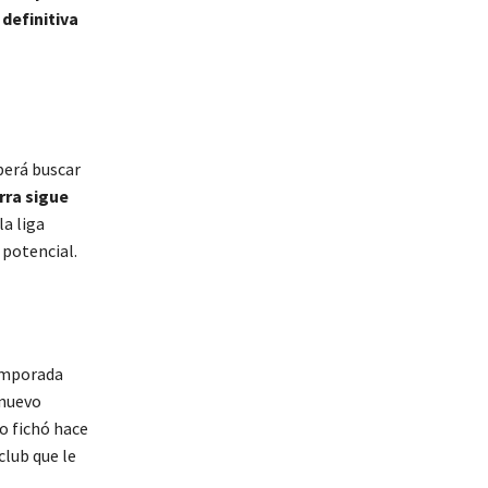
 definitiva
berá buscar
rra sigue
la liga
 potencial.
temporada
 nuevo
o fichó hace
club que le