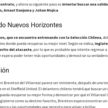
contrato
, y ahora su siguiente paso es
intentar buscar una salida
n, Arnaut Danjuma y Johan Mojica
.
o Nuevos Horizontes
on, que se encuentra entrenando con la Selección Chilena
, de
ino donde pueda recuperar su mejor nivel. Según se indica,
Inglate
orito del atacante
, por lo que es probable que intente regresar a 
e espera poder tener más oportunidades y demostrar su verdadero
ión
Ben Brereton del Villarreal parece ser inminente, después de una 
 en el Sheffield United. El delantero chileno tendrá que buscar un
pueda recuperar su mejor forma y demostrar por qué el Villarreal l
nglaterra como su destino favorito, Brereton espera encontrar un 
ianza y las oportunidades que necesita para volver a brillar.