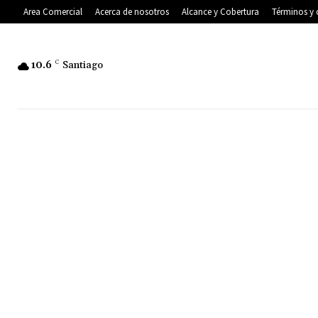
Area Comercial
Acerca de nosotros
Alcance y Cobertura
Términos y 
10.6
C
Santiago