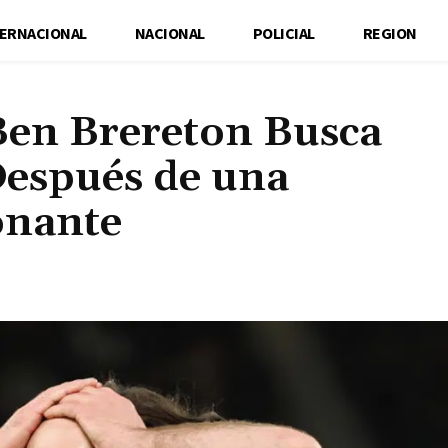
TERNACIONAL
NACIONAL
POLICIAL
REGION
 Ben Brereton Busca
espués de una
onante
Cuota