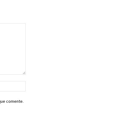
Sitio
web:
 que comente.