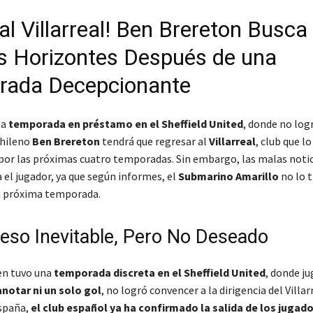
al Villarreal! Ben Brereton Busca
 Horizontes Después de una
rada Decepcionante
na
temporada en préstamo en el Sheffield United
, donde no log
chileno
Ben Brereton
tendrá que regresar al
Villarreal
, club que lo
3 por las próximas cuatro temporadas. Sin embargo, las malas noti
 el jugador, ya que según informes, el
Submarino Amarillo
no lo t
a próxima temporada.
eso Inevitable, Pero No Deseado
en tuvo una
temporada discreta en el Sheffield United
, donde j
anotar ni un solo gol
, no logró convencer a la dirigencia del Villar
spaña
,
el club español ya ha confirmado la salida de los jugad