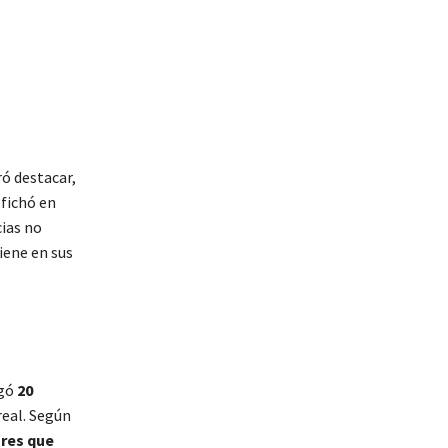
ró destacar,
 fichó en
cias no
iene en sus
ugó
20
real. Según
ores que