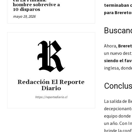
en La Pintana:
hombre sobrevive a
terminaban 
10 disparos
para Brereto
mayo 19, 2026
Buscand
Ahora,
Breret
un nuevo dest
siendo el fav
inglesa, dond
Redacción El Reporte
Conclus
Diario
https://reportediario.cl
La salida de 
decepcionante
equipo donde 
un año. Con I
brinde la conf