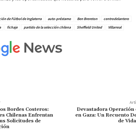
ión de Fútbol de Inglaterra
auto-préstamo
Ben Brereton
centrodelantero
a
fichaje
partido de la selección chilena
Sheffield United
Villarreal
r
Art
 los Bordes Costeros:
Devastadora Operación 
s Chilenas Enfrentan
en Gaza: Un Recuento D
us Solicitudes de
de Vida
ción