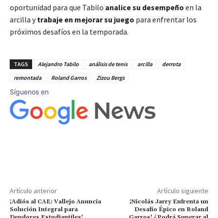
oportunidad para que Tabilo
analice su desempeño
en la
arcilla y
trabaje en mejorar su juego
para enfrentar los
próximos desafíos en la temporada.
TAGS
Alejandro Tabilo
análisis de tenis
arcilla
derrota
remontada
Roland Garros
Zizou Bergs
Síguenos en
Artículo anterior
Artículo siguiente
¡Adiós al CAE: Vallejo Anuncia
¡Nicolás Jarry Enfrenta un
Solución Integral para
Desafío Épico en Roland
Deudores Estudiantiles!
Garros! ¿Podrá Superar al