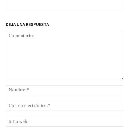
DEJA UNA RESPUESTA
Comentario:
No
Co
ele
Sit
we