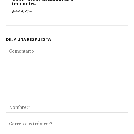
implantes
junio 4, 2026
DEJA UNA RESPUESTA
Comentario:
No
Co
ele