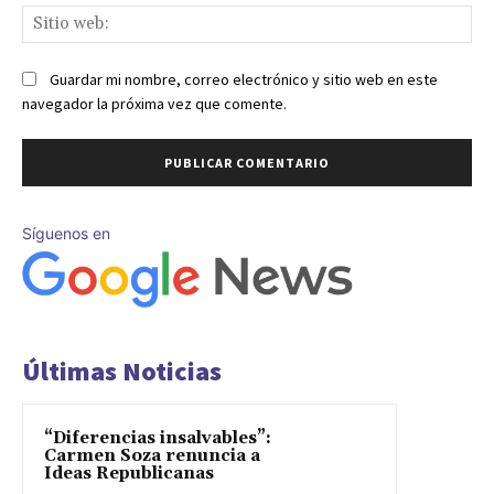
Sit
we
Guardar mi nombre, correo electrónico y sitio web en este
navegador la próxima vez que comente.
Síguenos en
Últimas Noticias
“Diferencias insalvables”:
Carmen Soza renuncia a
Ideas Republicanas