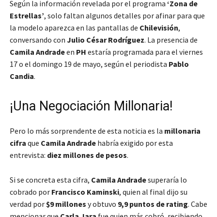
Según la información revelada por el programa
‘Zona de
Estrellas’
, solo faltan algunos detalles por afinar para que
la modelo aparezca en las pantallas de
Chilevisión
,
conversando con
Julio César Rodríguez
. La presencia de
Camila Andrade
en
PH
estaría programada para
el viernes
17 o el domingo 19 de mayo
, según el periodista
Pablo
Candia
.
¡Una Negociación Millonaria!
Pero lo más sorprendente de esta noticia es la
millonaria
cifra
que
Camila Andrade
habría exigido por esta
entrevista:
diez millones de pesos
.
Si se concreta esta cifra,
Camila Andrade
superaría lo
cobrado por
Francisco Kaminski
, quien al final dijo su
verdad por
$9 millones
y obtuvo
9,9 puntos de rating
. Cabe
mencionar que
Carla Jara
fue quien más cobró, recibiendo