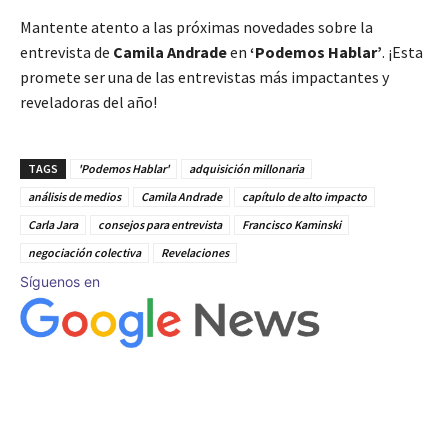
Mantente atento a las próximas novedades sobre la
entrevista de
Camila Andrade
en
‘Podemos Hablar’
. ¡Esta
promete ser una de las entrevistas más impactantes y
reveladoras del año!
TAGS
'Podemos Hablar'
adquisición millonaria
análisis de medios
Camila Andrade
capítulo de alto impacto
Carla Jara
consejos para entrevista
Francisco Kaminski
negociación colectiva
Revelaciones
Síguenos en