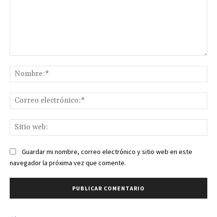
Comentario:
No
Co
ele
Sit
we
Guardar mi nombre, correo electrónico y sitio web en este
navegador la próxima vez que comente.