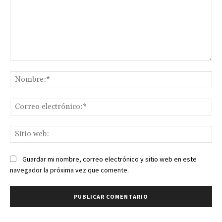
Comentario:
No
Co
ele
Sit
we
Guardar mi nombre, correo electrónico y sitio web en este
navegador la próxima vez que comente.