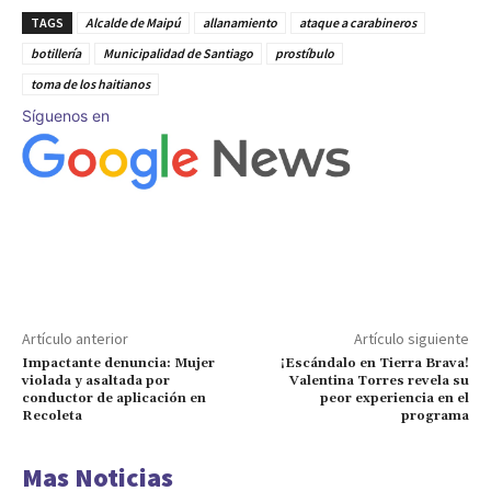
TAGS
Alcalde de Maipú
allanamiento
ataque a carabineros
botillería
Municipalidad de Santiago
prostíbulo
toma de los haitianos
Síguenos en
Artículo anterior
Artículo siguiente
Impactante denuncia: Mujer
¡Escándalo en Tierra Brava!
violada y asaltada por
Valentina Torres revela su
conductor de aplicación en
peor experiencia en el
Recoleta
programa
Mas Noticias