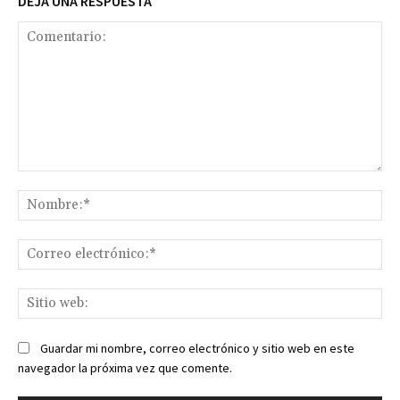
DEJA UNA RESPUESTA
Comentario:
No
Co
ele
Sit
we
Guardar mi nombre, correo electrónico y sitio web en este
navegador la próxima vez que comente.