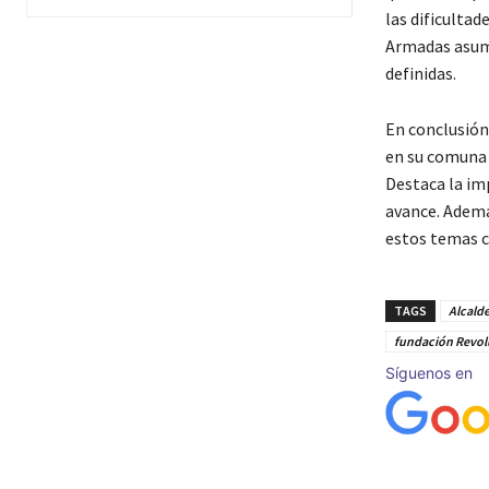
las dificultad
Armadas asuma
definidas.
En conclusión,
en su comuna 
Destaca la imp
avance. Ademá
estos temas c
TAGS
Alcald
fundación Revol
Síguenos en