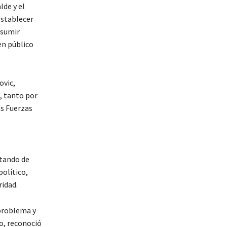
lde y el
establecer
asumir
en público
ovic,
, tanto por
as Fuerzas
atando de
olítico,
idad.
 problema y
go, reconoció