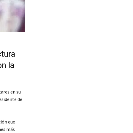
ctura
on la
tares en su
residente de
.
ción que
ones más