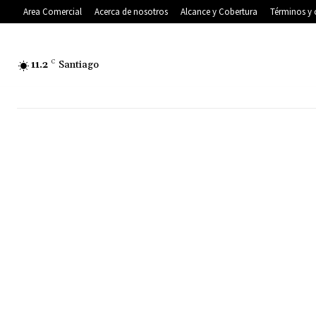
Area Comercial
Acerca de nosotros
Alcance y Cobertura
Términos y 
11.2
C
Santiago