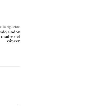
ículo siguiente
nando Godoy
u madre del
cáncer