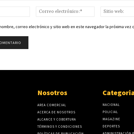
Nombre:*
Correo
electrónico:*
nombre, correo electrónico y sitio web en este navegador la próxima vez
Nosotros
Categori
NACIONAL
AREA COMERCIAL
POLICIAL
ACERCA DE NOSOTROS
MAGAZINE
ALCANCE Y COBERTURA
DEPORTES
TÉRMINOS Y CONDICIONES
ADMINISTRACIÓN 
POLÍTICAS DE PUBLICACIÓN