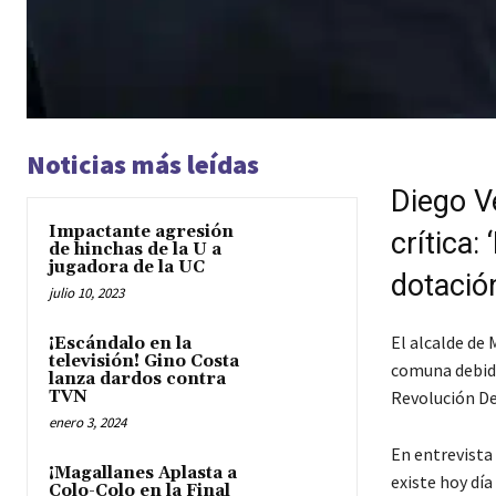
Noticias más leídas
Diego V
Impactante agresión
crítica:
de hinchas de la U a
jugadora de la UC
dotación
julio 10, 2023
El alcalde de 
¡Escándalo en la
televisión! Gino Costa
comuna debido 
lanza dardos contra
TVN
Revolución De
enero 3, 2024
En entrevista 
¡Magallanes Aplasta a
existe hoy dí
Colo-Colo en la Final