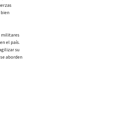
uerzas
 bien
 militares
n el país.
gilizar su
 se aborden