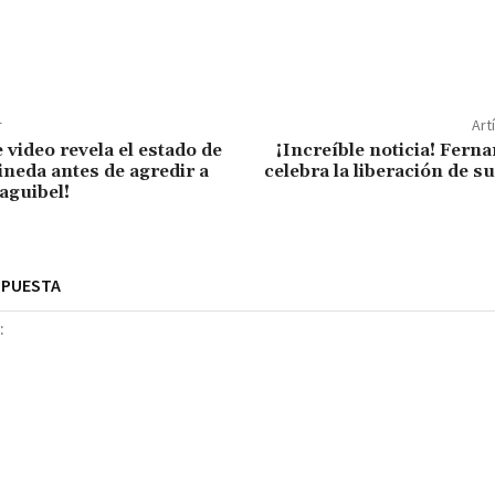
r
Art
 video revela el estado de
¡Increíble noticia! Fer
ineda antes de agredir a
celebra la liberación de s
aguibel!
SPUESTA