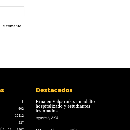
Sitio
web:
 que comente.
as
Destacados
Riña en Valparaíso: un adulto
8
hospitalizado y estudiantes
602
lesionados
10312
agosto 6, 2026
227
PÚBLICA
7707