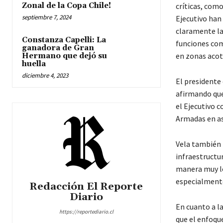
Zonal de la Copa Chile!
críticas, como
septiembre 7, 2024
Ejecutivo han
claramente las
Constanza Capelli: La
funciones com
ganadora de Gran
en zonas acot
Hermano que dejó su
huella
diciembre 4, 2023
El presidente
afirmando que
el Ejecutivo 
Armadas en as
Vela también 
infraestructu
manera muy le
especialmente
Redacción El Reporte
Diario
En cuanto a la
https://reportediario.cl
que el enfoque