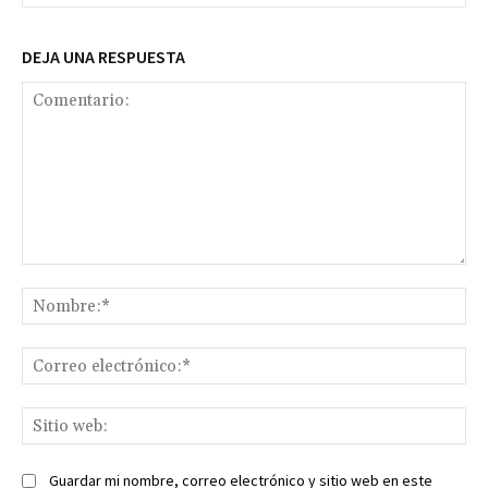
DEJA UNA RESPUESTA
Comentario:
No
Co
ele
Sit
we
Guardar mi nombre, correo electrónico y sitio web en este