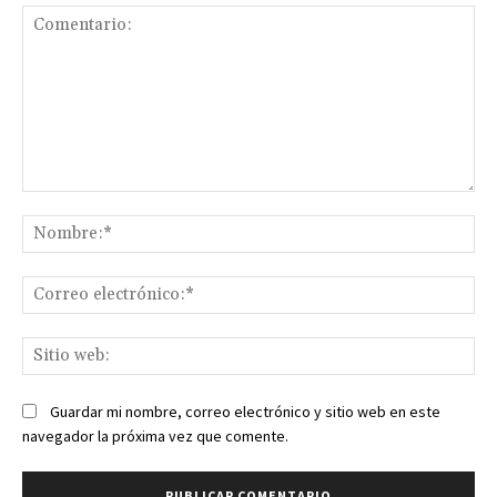
Comentario:
No
Co
ele
Sit
we
Guardar mi nombre, correo electrónico y sitio web en este
navegador la próxima vez que comente.