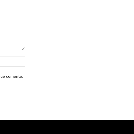
Sitio
web:
 que comente.