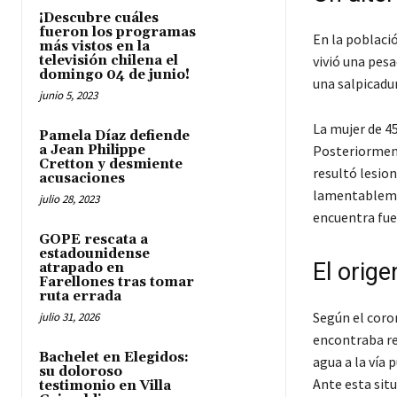
¡Descubre cuáles
fueron los programas
En la poblaci
más vistos en la
televisión chilena el
vivió una pes
domingo 04 de junio!
una salpicadur
junio 5, 2023
La mujer de 45
Pamela Díaz defiende
a Jean Philippe
Posteriorment
Cretton y desmiente
resultó lesio
acusaciones
lamentablemen
julio 28, 2023
encuentra fuer
GOPE rescata a
estadounidense
El orige
atrapado en
Farellones tras tomar
ruta errada
Según el coro
julio 31, 2026
encontraba re
Bachelet en Elegidos:
agua a la vía 
su doloroso
Ante esta situ
testimonio en Villa