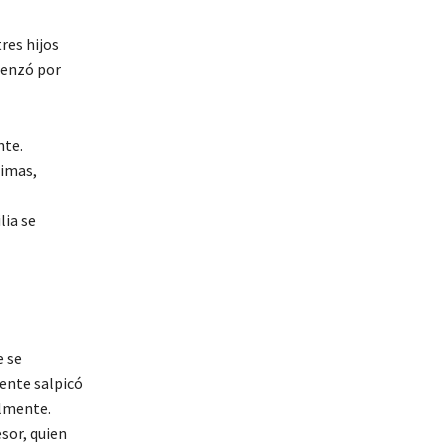
res hijos
menzó por
nte.
timas,
lia se
e se
ente salpicó
almente.
esor, quien