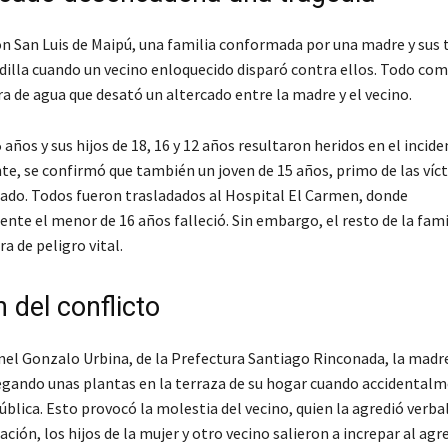
ón San Luis de Maipú, una familia conformada por una madre y sus t
adilla cuando un vecino enloquecido disparó contra ellos. Todo co
a de agua que desató un altercado entre la madre y el vecino.
 años y sus hijos de 18, 16 y 12 años resultaron heridos en el incide
e, se confirmó que también un joven de 15 años, primo de las víc
nado. Todos fueron trasladados al Hospital El Carmen, donde
te el menor de 16 años falleció. Sin embargo, el resto de la fami
a de peligro vital.
n del conflicto
nel Gonzalo Urbina, de la Prefectura Santiago Rinconada, la madr
gando unas plantas en la terraza de su hogar cuando accidentalm
pública. Esto provocó la molestia del vecino, quien la agredió verb
ación, los hijos de la mujer y otro vecino salieron a increpar al agr