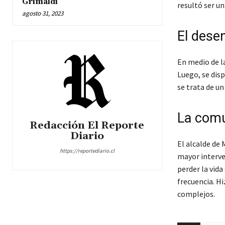
Grimaldi
resultó ser un
agosto 31, 2023
El desen
En medio de la
Luego, se disp
se trata de u
La comu
Redacción El Reporte
Diario
El alcalde de
https://reportediario.cl
mayor interve
perder la vida
frecuencia. Hi
complejos.