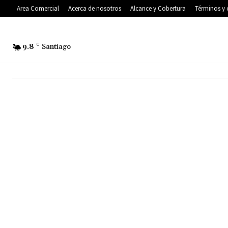
Area Comercial
Acerca de nosotros
Alcance y Cobertura
Términos y 
9.8
C
Santiago