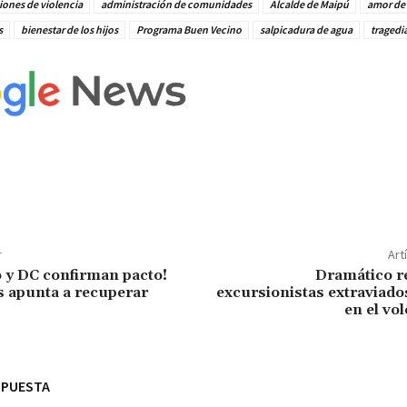
ones de violencia
administración de comunidades
Alcalde de Maipú
amor de
s
bienestar de los hijos
Programa Buen Vecino
salpicadura de agua
tragedi
r
Art
o y DC confirman pacto!
Dramático re
 apunta a recuperar
excursionistas extraviado
en el vo
SPUESTA