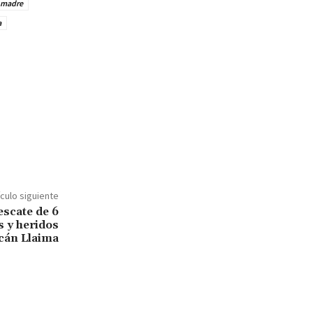
 madre
a
ículo siguiente
scate de 6
s y heridos
lcán Llaima