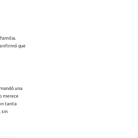
familia.
 confirmó que
demandó una
ño merece
on tanta
 sin