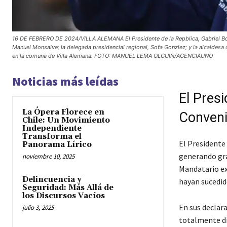
16 DE FEBRERO DE 2024/VILLA ALEMANA El Presidente de la Repblica, Gabriel Boric F
Manuel Monsalve; la delegada presidencial regional, Sofa Gonzlez; y la alcaldesa
en la comuna de Villa Alemana. FOTO: MANUEL LEMA OLGUIN/AGENCIAUNO
Noticias más leídas
El Pres
La Ópera Florece en
Conven
Chile: Un Movimiento
Independiente
Transforma el
El Presidente
Panorama Lírico
generando gran
noviembre 10, 2025
Mandatario ex
Delincuencia y
hayan sucedid
Seguridad: Más Allá de
los Discursos Vacíos
En sus declara
julio 3, 2025
totalmente di