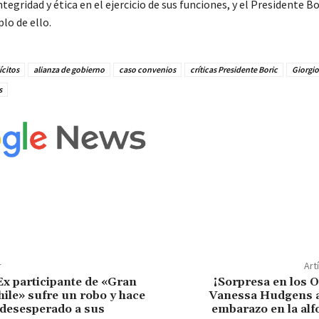
egridad y ética en el ejercicio de sus funciones, y el Presidente B
lo de ello.
ícitos
alianza de gobierno
caso convenios
críticas Presidente Boric
Giorgi
s
r
Art
 Ex participante de «Gran
¡Sorpresa en los 
le» sufre un robo y hace
Vanessa Hudgens 
desesperado a sus
embarazo en la al