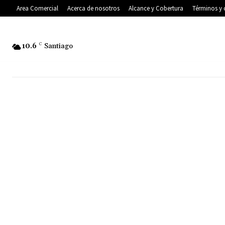
Area Comercial
Acerca de nosotros
Alcance y Cobertura
Términos y 
10.6
C
Santiago