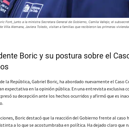
ont, junto a la ministra Secretara General de Gobierno, Camila Vallejo; el subsecretar
 de Villa Alemana, Javiera Toledo, visitan a familias que recibieron las primeras vivien
idente Boric y su postura sobre el Cas
ios
 de la República, Gabriel Boric, ha abordado nuevamente el Caso C
 expectativa en la opinión pública. En una entrevista exclusiva con
presó su decepción ante los hechos ocurridos y afirmó que es ina
o.
ciones, Boric destacó que la reacción del Gobierno frente al caso h
stinta a lo que se acostumbraba en política. Ha dejado claro que n