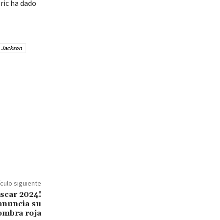
oric ha dado
o Jackson
ículo siguiente
Oscar 2024!
anuncia su
fombra roja