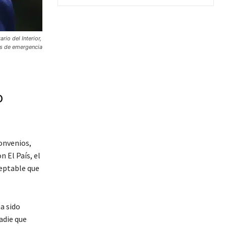
io del Interior,
das de emergencia
o
onvenios,
 El País, el
ceptable que
a sido
adie que