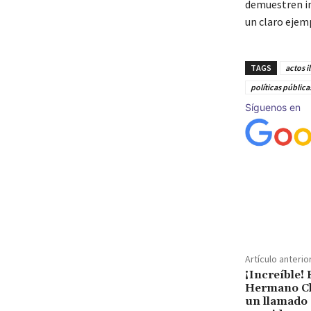
demuestren int
un claro ejemp
TAGS
actos il
políticas pública
Síguenos en
Cuota
Artículo anterio
¡Increíble!
Hermano Chi
un llamado 