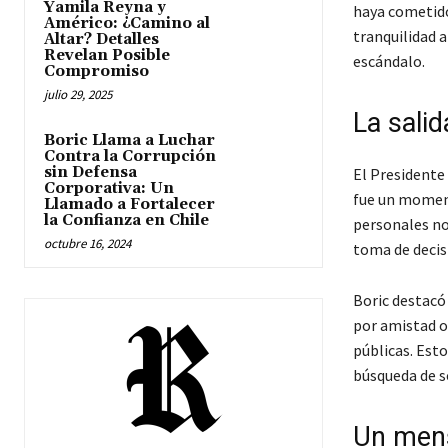
Yamila Reyna y
haya cometido
Américo: ¿Camino al
tranquilidad 
Altar? Detalles
Revelan Posible
escándalo.
Compromiso
julio 29, 2025
La sali
Boric Llama a Luchar
Contra la Corrupción
sin Defensa
El Presidente 
Corporativa: Un
fue un moment
Llamado a Fortalecer
la Confianza en Chile
personales no 
octubre 16, 2024
toma de decis
Boric destacó
por amistad o 
públicas. Esto
búsqueda de so
Un mens