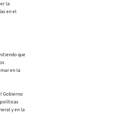
er la
as en el
mitiendo que
os
imar en la
el Gobierno
políticas
eral y en la