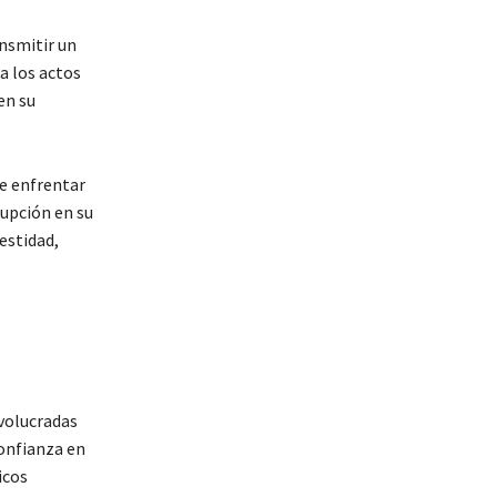
nsmitir un
a los actos
en su
de enfrentar
rupción en su
estidad,
nvolucradas
confianza en
icos