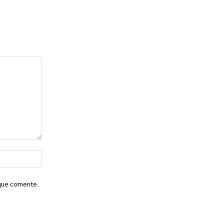
Sitio
web:
 que comente.