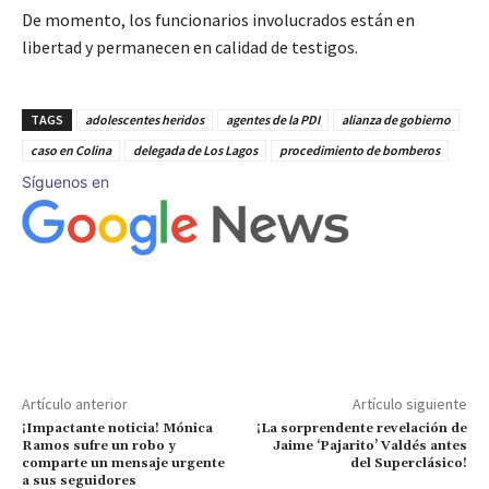
De momento, los funcionarios involucrados están en
libertad y permanecen en calidad de testigos.
TAGS
adolescentes heridos
agentes de la PDI
alianza de gobierno
caso en Colina
delegada de Los Lagos
procedimiento de bomberos
Síguenos en
Artículo anterior
Artículo siguiente
¡Impactante noticia! Mónica
¡La sorprendente revelación de
Ramos sufre un robo y
Jaime ‘Pajarito’ Valdés antes
comparte un mensaje urgente
del Superclásico!
a sus seguidores