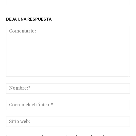
DEJA UNA RESPUESTA
Comentario:
No
Co
ele
Sit
we