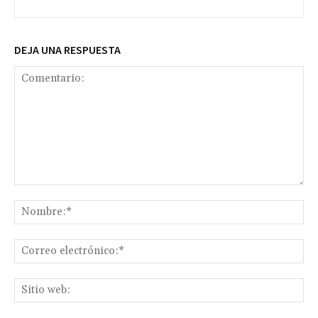
DEJA UNA RESPUESTA
Comentario:
No
Co
ele
Sit
we