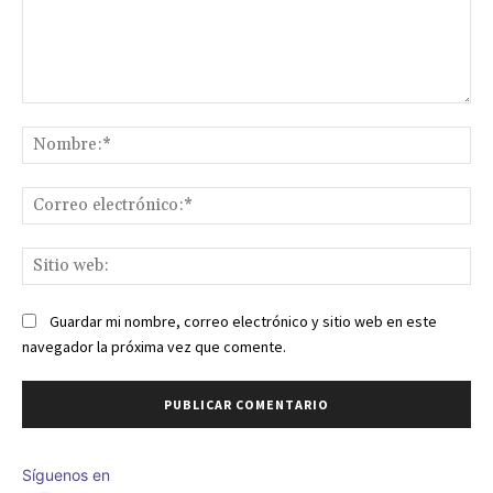
Comentario:
No
Co
ele
Sit
we
Guardar mi nombre, correo electrónico y sitio web en este
navegador la próxima vez que comente.
Síguenos en