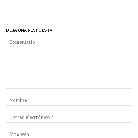
DEJA UNA RESPUESTA
Comentario:
No
Co
ele
Sit