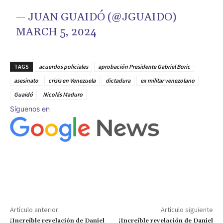
— JUAN GUAIDÓ (@JGUAIDO)
MARCH 5, 2024
TAGS
acuerdos policiales
aprobación Presidente Gabriel Boric
asesinato
crisis en Venezuela
dictadura
ex militar venezolano
Guaidó
Nicolás Maduro
Síguenos en
Artículo anterior
Artículo siguiente
¡Increíble revelación de Daniel
¡Increíble revelación de Daniel