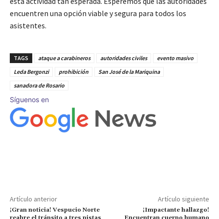
esta actividad tan esperada. Esperemos que las autoridades
encuentren una opción viable y segura para todos los
asistentes.
TAGS
ataque a carabineros
autoridades civiles
evento masivo
Leda Bergonzi
prohibición
San José de la Mariquina
sanadora de Rosario
Síguenos en
Artículo anterior
Artículo siguiente
¡Gran noticia! Vespucio Norte
¡Impactante hallazgo!
reabre el tránsito a tres pistas
Encuentran cuerpo humano