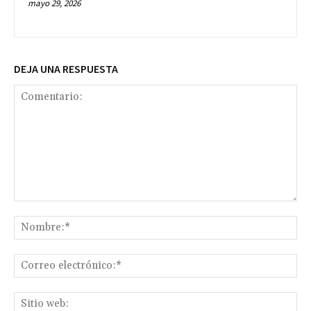
mayo 29, 2026
DEJA UNA RESPUESTA
Comentario:
No
Co
ele
Sit