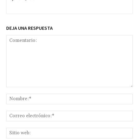
DEJA UNA RESPUESTA
Comentario:
No
Co
ele
Sit
we