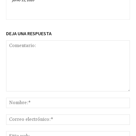
DEJA UNA RESPUESTA
Comentario:
No
Co
ele
Sit