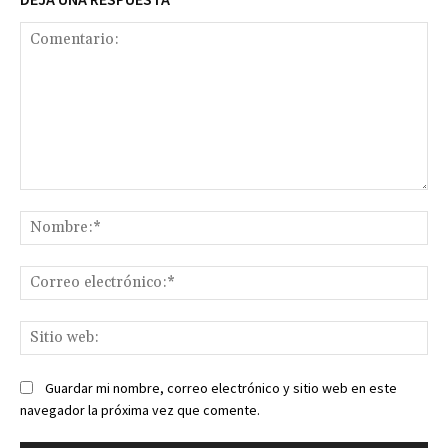
Comentario:
No
Co
ele
Sit
we
Guardar mi nombre, correo electrónico y sitio web en este
navegador la próxima vez que comente.