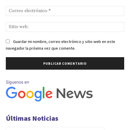
Co
ele
Sit
we
Guardar mi nombre, correo electrónico y sitio web en este
navegador la próxima vez que comente.
Síguenos en
Últimas Noticias