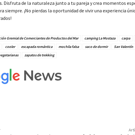
 Disfruta de la naturaleza junto a tu pareja y crea momentos esp
a siempre. ¡No pierdas la oportunidad de vivir una experiencia únic
rados!
ción Gremial de Comerciantes de Productos del Mar
camping La Mostaza
carpa
cooler
escapada romántica
mochila falsa
saco de dormir
San Valentín
vegetarianas
zapatos de trekking
r
Art