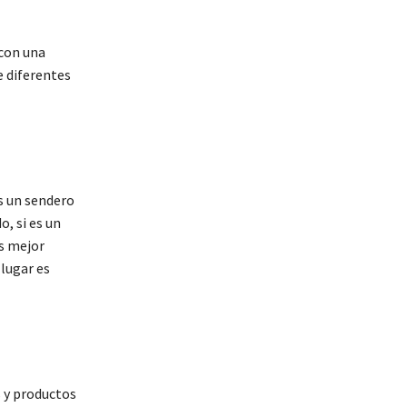
 con una
 diferentes
es un sendero
o, si es un
s mejor
 lugar es
 y productos