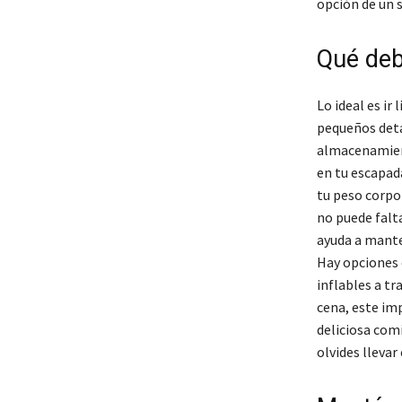
opción de un 
Qué deb
Lo ideal es ir
pequeños deta
almacenamient
en tu escapad
tu peso corpor
no puede falta
ayuda a mante
Hay opciones 
inflables a tr
cena, este im
deliciosa comi
olvides llevar 