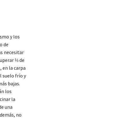
ismo y los
o de
s necesitar
superar ⅓ de
, en la carpa
 suelo frío y
más bajas.
án los
cinar la
de una
 Además, no