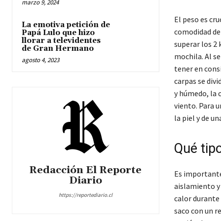
marzo 9, 2024
El peso es cru
La emotiva petición de
comodidad del
Papá Lulo que hizo
llorar a televidentes
superar los 2 
de Gran Hermano
mochila. Al se
agosto 4, 2023
tener en consi
carpas se divi
y húmedo, la 
viento. Para u
la piel y de u
Qué tipo
Redacción El Reporte
Es importante
Diario
aislamiento y 
https://reportediario.cl
calor durante 
saco con un re