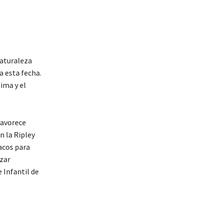
naturaleza
a esta fecha.
ima y el
favorece
n la Ripley
acos para
izar
 Infantil de