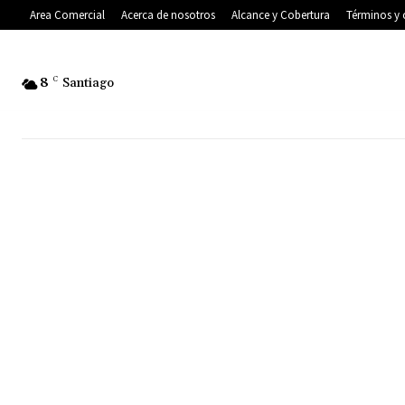
Area Comercial
Acerca de nosotros
Alcance y Cobertura
Términos y 
8
C
Santiago