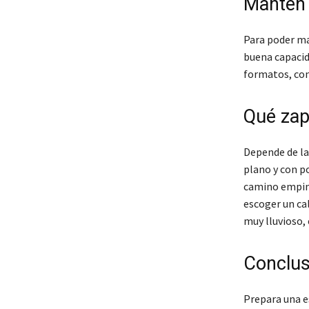
Mantén 
Para poder ma
buena capacid
formatos, con 
Qué zap
Depende de la 
plano y con po
camino empina
escoger un cal
muy lluvioso,
Conclus
Prepara una e