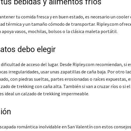
tus bebidas y alimentos fríos
ntener tu comida fresca y en buen estado, es necesario un cooler
ad térmica y un tamaño cómodo de transportar. Ripley.com ofrece
apoya vasos, mochilas, bolsos o la clásica maleta portátil.
atos debo elegir
dificultad de acceso del lugar. Desde Ripley.com recomiendan, si 
cas irregularidades, usar unas zapatillas de caña baja. Por otro lad
do, con piedras sueltas, partes erosionadas o raíces expuestas, e
zado de trekking con caña alta. También si van a cruzar ríos o si el
 es ideal un calzado de trekking impermeable.
ión
scapada romántica inolvidable en San Valentín con estos consejos