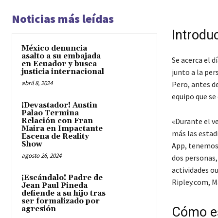
Noticias más leídas
Introdu
México denuncia
asalto a su embajada
Se acerca el d
en Ecuador y busca
justicia internacional
junto a la pe
abril 8, 2024
Pero, antes de
equipo que se 
¡Devastador! Austin
Palao Termina
Relación con Fran
«Durante el ve
Maira en Impactante
más las estadí
Escena de Reality
Show
App, tenemos 
agosto 26, 2024
dos personas,
actividades o
¡Escándalo! Padre de
Ripley.com, M
Jean Paul Pineda
defiende a su hijo tras
ser formalizado por
agresión
Cómo es