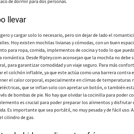
saco de dormir para dos personas.
o llevar
 ligero y cargar solo lo necesario, pero sin dejar de lado el romantic
lles. Hoy existen mochilas livianas y cómodas, con un buen espaci
o para ropa, comida, implementos de cocina y todo lo que pueda
a romántica. Desde Ripley.com aconsejan que la mochila no debe 
al, para garantizar comodidad y un viaje seguro. Para más confort
r el colchón inflable, ya que este actúa como una barrera contra el
ner el calor corporal, especialmente en climas de temperaturas 
eléctricas, que se inflan solo con apretar un botón, o también est
avés de bombas de pie. No hay que olvidar la cocinilla para poder co
plemento es crucial para poder preparar los alimentos y disfrutar 
da. Es importante que sea portátil, no muy pesada y de fácil uso.
el cilindro de gas.