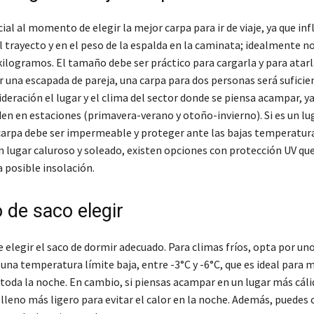
cial al momento de elegir la mejor carpa para ir de viaje, ya que infl
 trayecto y en el peso de la espalda en la caminata; idealmente n
kilogramos. El tamaño debe ser práctico para cargarla y para atarl
r una escapada de pareja, una carpa para dos personas será suficie
deración el lugar y el clima del sector donde se piensa acampar, ya
den en estaciones (primavera-verano y otoño-invierno). Si es un lu
carpa debe ser impermeable y proteger ante las bajas temperatura
n lugar caluroso y soleado, existen opciones con protección UV que
na posible insolación.
 de saco elegir
 elegir el saco de dormir adecuado. Para climas fríos, opta por un
una temperatura límite baja, entre -3°C y -6°C, que es ideal para 
toda la noche. En cambio, si piensas acampar en un lugar más cálid
lleno más ligero para evitar el calor en la noche. Además, puedes 