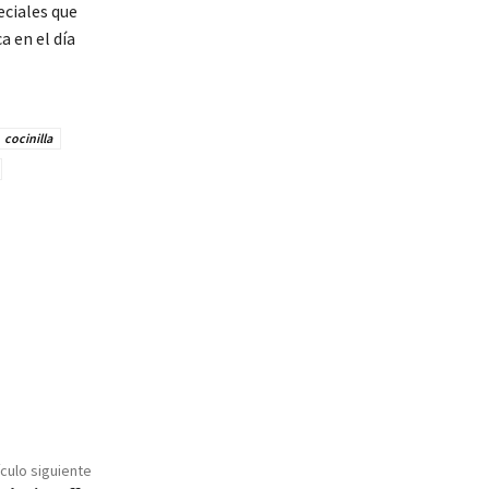
eciales que
a en el día
cocinilla
ículo siguiente