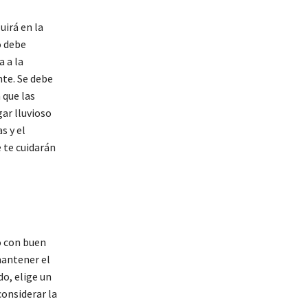
uirá en la
o debe
a a la
nte. Se debe
 que las
gar lluvioso
s y el
 te cuidarán
o con buen
mantener el
o, elige un
considerar la