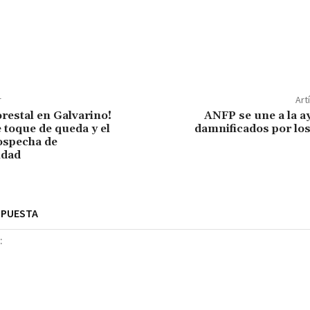
r
Art
orestal en Galvarino!
ANFP se une a la a
 toque de queda y el
damnificados por lo
ospecha de
idad
SPUESTA