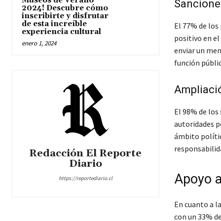
Museos de Verano
Sanciones
2024! Descubre cómo
inscribirte y disfrutar
de esta increíble
El 77% de los
experiencia cultural
positivo en e
enero 1, 2024
enviar un mens
función públic
Ampliació
El 98% de los
autoridades p
ámbito polític
responsabilid
Redacción El Reporte
Diario
Apoyo a
https://reportediario.cl
En cuanto a l
con un 33% de