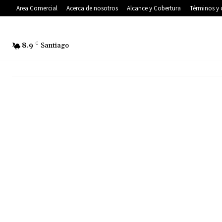
Area Comercial
Acerca de nosotros
Alcance y Cobertura
Términos y 
8.9
C
Santiago