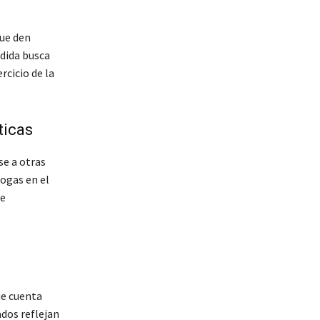
que den
edida busca
rcicio de la
ticas
se a otras
ogas en el
de
ue cuenta
dos reflejan