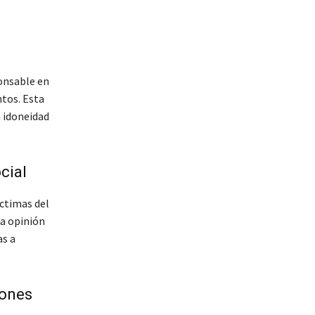
ponsable en
ntos. Esta
a idoneidad
cial
ctimas del
la opinión
as a
iones