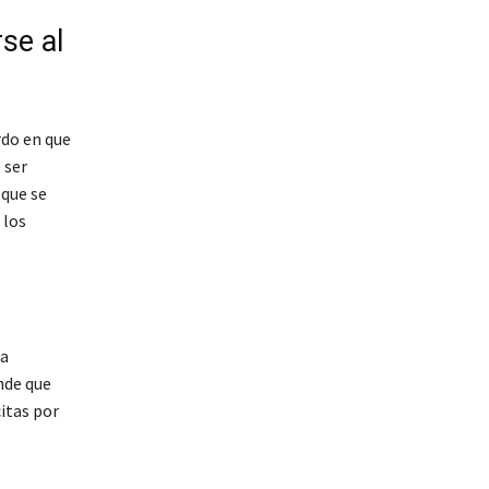
se al
rdo en que
 ser
 que se
 los
la
ende que
itas por