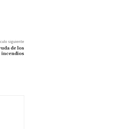
ículo siguiente
yuda de los
s incendios