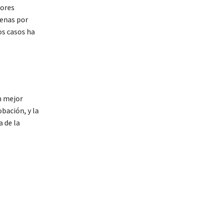
rores
denas por
os casos ha
n mejor
bación, y la
 de la