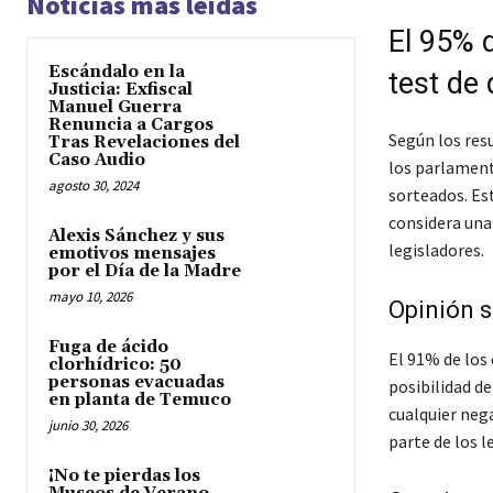
Noticias más leídas
El 95% 
Escándalo en la
test de
Justicia: Exfiscal
Manuel Guerra
Renuncia a Cargos
Según los res
Tras Revelaciones del
Caso Audio
los parlamenta
agosto 30, 2024
sorteados. Es
considera una
Alexis Sánchez y sus
legisladores.
emotivos mensajes
por el Día de la Madre
mayo 10, 2026
Opinión s
Fuga de ácido
El 91% de los
clorhídrico: 50
personas evacuadas
posibilidad de
en planta de Temuco
cualquier neg
junio 30, 2026
parte de los l
¡No te pierdas los