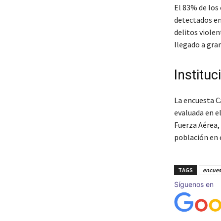
El 83% de los
detectados en
delitos viole
llegado a gra
Institu
La encuesta C
evaluada en el
Fuerza Aérea,
población en e
TAGS
encues
Síguenos en