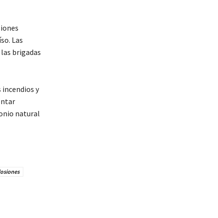
siones
íso. Las
las brigadas
 incendios y
entar
onio natural
losiones