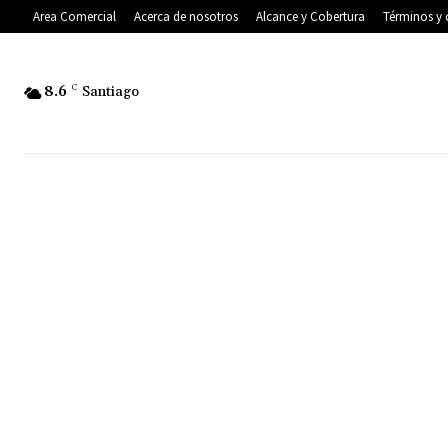
Area Comercial
Acerca de nosotros
Alcance y Cobertura
Términos y 
8.6
C
Santiago