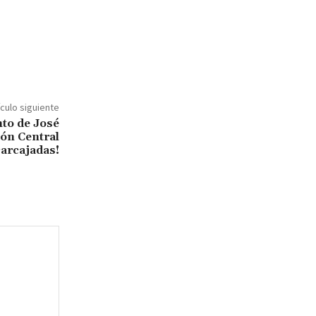
ículo siguiente
to de José
ón Central
carcajadas!