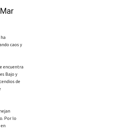
l Mar
 ha
rando caos y
se encuentra
es Bajo y
cendios de
e
anejan
o. Por lo
 en