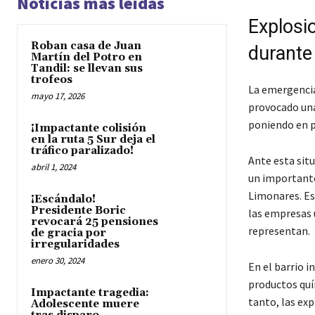
Noticias más leídas
Explosio
Roban casa de Juan
durante
Martín del Potro en
Tandil: se llevan sus
trofeos
La emergencia
mayo 17, 2026
provocado una 
poniendo en p
¡Impactante colisión
en la ruta 5 Sur deja el
tráfico paralizado!
Ante esta situ
abril 1, 2024
un importante
Limonares. Es
¡Escándalo!
Presidente Boric
las empresas 
revocará 25 pensiones
representan.
de gracia por
irregularidades
enero 30, 2024
En el barrio 
productos quí
Impactante tragedia:
tanto, las ex
Adolescente muere