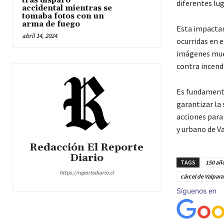
tras disparo
diferentes lug
accidental mientras se
tomaba fotos con un
arma de fuego
Esta impactan
abril 14, 2024
ocurridas en e
imágenes mues
contra incendi
Es fundamenta
garantizar la
acciones para
y urbano de Va
Redacción El Reporte
Diario
TAGS
150 año
https://reportediario.cl
cárcel de Valpara
Síguenos en