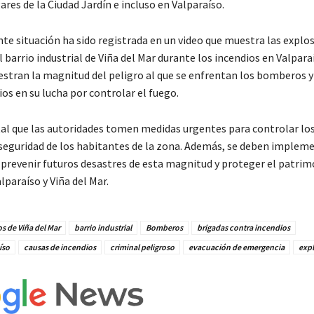
ares de la Ciudad Jardín e incluso en Valparaíso.
te situación ha sido registrada en un video que muestra las explo
l barrio industrial de Viña del Mar durante los incendios en Valpara
tran la magnitud del peligro al que se enfrentan los bomberos y 
os en su lucha por controlar el fuego.
l que las autoridades tomen medidas urgentes para controlar los
 seguridad de los habitantes de la zona. Además, se deben implem
 prevenir futuros desastres de esta magnitud y proteger el patrim
lparaíso y Viña del Mar.
s de Viña del Mar
barrio industrial
Bomberos
brigadas contra incendios
íso
causas de incendios
criminal peligroso
evacuación de emergencia
exp