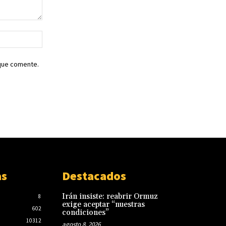
Sitio
web:
 que comente.
as
Destacados
Irán insiste: reabrir Ormuz
8
exige aceptar “nuestras
602
condiciones”
10312
agosto 8, 2026