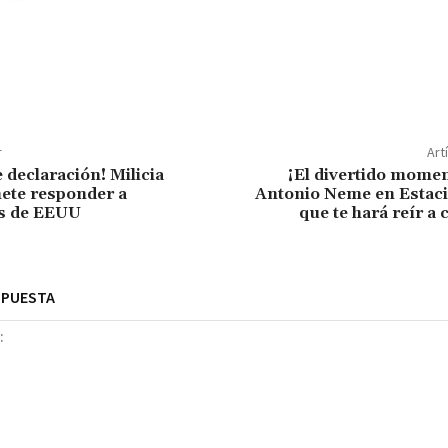
r
Art
 declaración! Milicia
¡El divertido momen
ete responder a
Antonio Neme en Estaci
s de EEUU
que te hará reír a 
SPUESTA