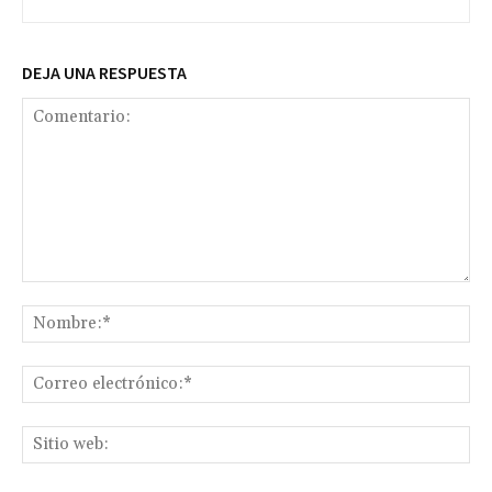
DEJA UNA RESPUESTA
Comentario:
No
Co
ele
Sit
we