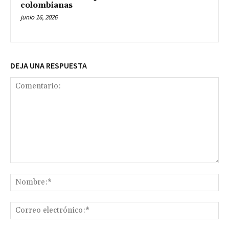
colombianas
junio 16, 2026
DEJA UNA RESPUESTA
Comentario:
No
Co
ele