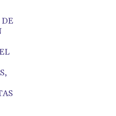
 DE
N
S
 EL
S,
TAS