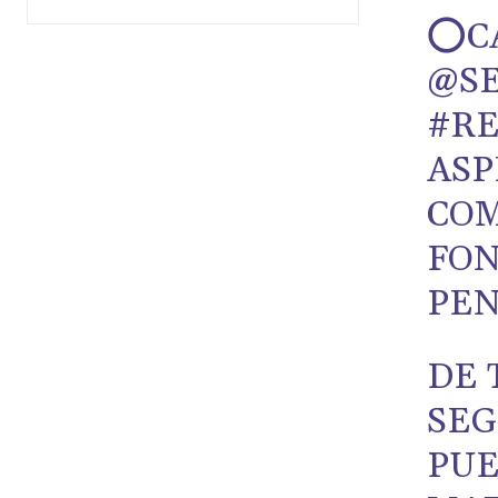
⭕️C
@S
#RE
ASP
COM
FON
PEN
DE 
SEG
PUE