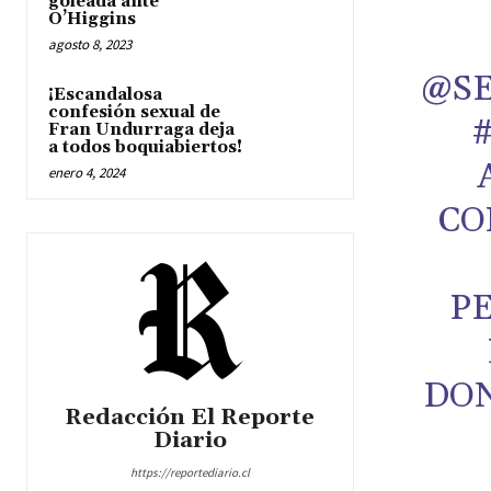
goleada ante
O’Higgins
agosto 8, 2023
@SE
¡Escandalosa
confesión sexual de
Fran Undurraga deja
a todos boquiabiertos!
enero 4, 2024
CO
PE
DON
Redacción El Reporte
Diario
https://reportediario.cl