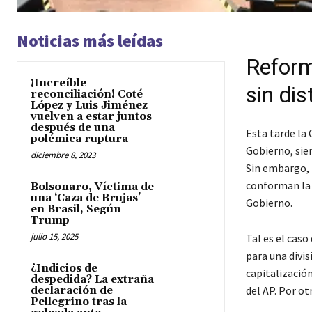
Noticias más leídas
Reform
¡Increíble
sin dis
reconciliación! Coté
López y Luis Jiménez
vuelven a estar juntos
después de una
Esta tarde la
polémica ruptura
Gobierno, sien
diciembre 8, 2023
Sin embargo, 
conforman la 
Bolsonaro, Víctima de
una ‘Caza de Brujas’
Gobierno.
en Brasil, Según
Trump
julio 15, 2025
Tal es el caso
para una divis
¿Indicios de
capitalización
despedida? La extraña
del AP. Por ot
declaración de
Pellegrino tras la