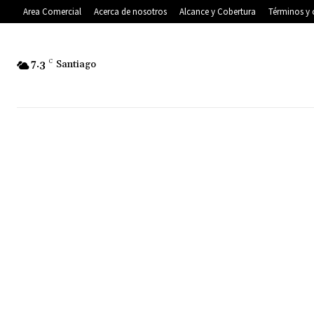
Area Comercial
Acerca de nosotros
Alcance y Cobertura
Términos y 
7.3
C
Santiago