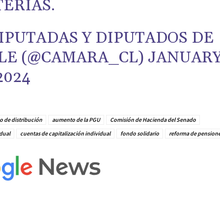
ERIAS.
IPUTADAS Y DIPUTADOS DE
LE (@CAMARA_CL)
JANUAR
2024
o de distribución
aumento de la PGU
Comisión de Hacienda del Senado
idual
cuentas de capitalización individual
fondo solidario
reforma de pension