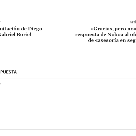
r
Art
imitación de Diego
«Gracias, pero no»:
abriel Boric!
respuesta de Noboa al o
de «asesoría en se
SPUESTA