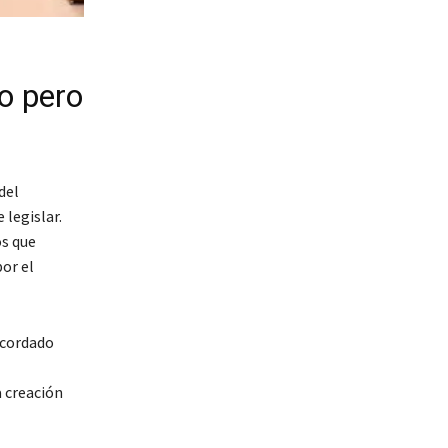
o pero
del
 legislar.
os que
or el
 acordado
a creación