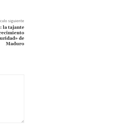
ículo siguiente
 la tajante
frecimiento
guridad» de
Maduro