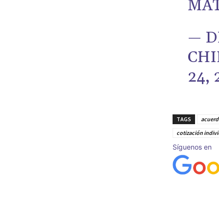
MAT
— D
CHI
24, 
TAGS
acuerd
cotización indiv
Síguenos en
Cuota