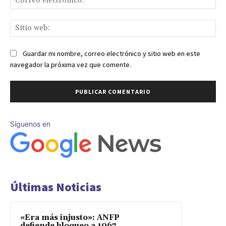
ele
Sit
we
Guardar mi nombre, correo electrónico y sitio web en este
navegador la próxima vez que comente.
Síguenos en
Últimas Noticias
«Era más injusto»: ANFP
defiende bloqueo a 1067