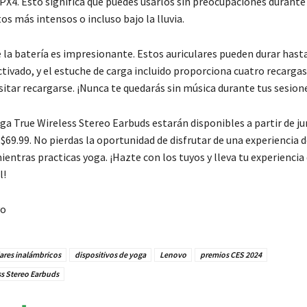
IPX4. Esto significa que puedes usarlos sin preocupaciones durante
s más intensos o incluso bajo la lluvia.
 la batería es impresionante. Estos auriculares pueden durar hasta
tivado, y el estuche de carga incluido proporciona cuatro recarg
sitar recargarse. ¡Nunca te quedarás sin música durante tus sesion
a True Wireless Stereo Earbuds estarán disponibles a partir de jun
$69.99. No pierdas la oportunidad de disfrutar de una experiencia 
entras practicas yoga. ¡Hazte con los tuyos y lleva tu experiencia 
l!
vo
ares inalámbricos
dispositivos de yoga
Lenovo
premios CES 2024
ss Stereo Earbuds