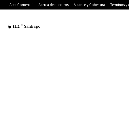
Area Comercial
Acerca de nosotros
Alcance y Cobertura
Términos y 
11.2
C
Santiago