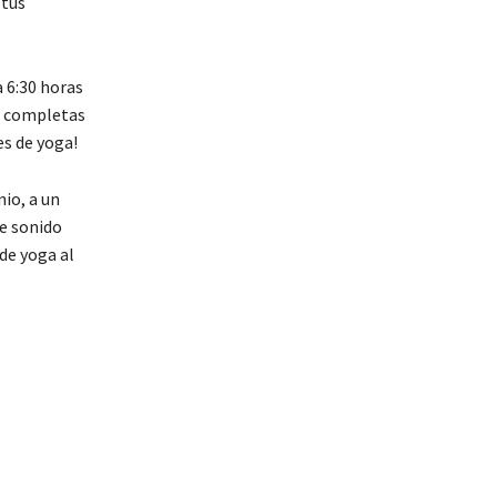
 tus
 6:30 horas
as completas
es de yoga!
io, a un
de sonido
de yoga al