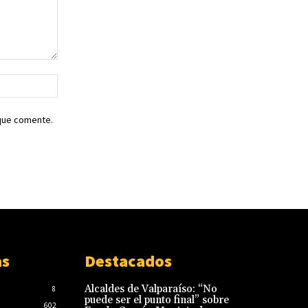
Sitio
web:
 que comente.
as
Destacados
Alcaldes de Valparaíso: “No
8
puede ser el punto final” sobre
602