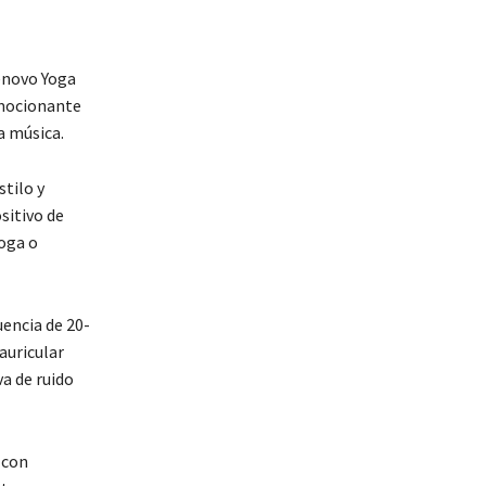
enovo Yoga
emocionante
a música.
tilo y
sitivo de
yoga o
encia de 20-
auricular
va de ruido
 con