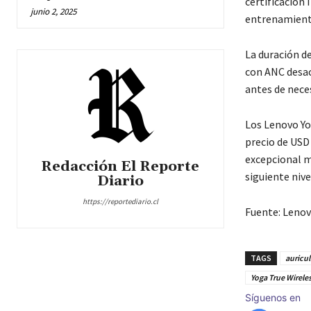
certificación 
junio 2, 2025
entrenamiento
La duración de
con ANC desac
antes de nece
Los Lenovo Yog
precio de USD 
excepcional mi
Redacción El Reporte
siguiente nive
Diario
https://reportediario.cl
Fuente: Leno
TAGS
auricul
Yoga True Wirele
Síguenos en